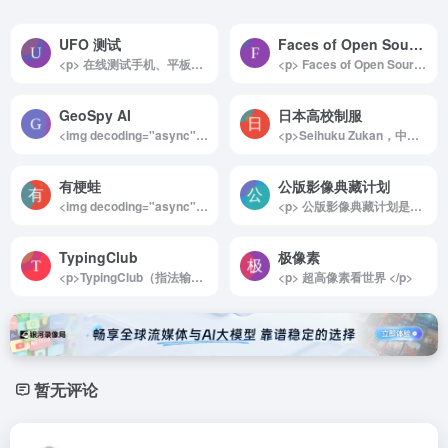
UFO 测试
Faces of Open Source
<p> 在线测试手机、平板、PC、电视等设备的屏幕刷新率的网站，使用非常简单，进入网站即可自动测试，通过比较帧速率、跳帧、频闪串扰等方式进行测试，是不是高刷屏，一测便知。 </p>
<p> Faces of Open Source 是开源革命背后的人们的持续摄影记录，该项目由致力于创造和推进开源技术的著名无名英雄的肖像组成。 </p>
GeoSpy AI
日本高校制服
<img decoding="async" data-src="//www.40000.net/wp-content/uploads/2024/12/20241215075648-675e8bc028324.png" src="https://www.40000.net/wp-content/themes/onenav/images/t.png" alt="GeoSpy AI"><p>GeoSpy AI 是一款由 Graylark Technologies 开发的先进 AI 图片定位工具，专注于通过人工智能技术对照片进行地理位置识别和情报分析。用户只需上传图片，GeoSpy AI 就能够精准推断和跟踪照片的地理位置，帮助提取关键的地理数据。此外，该工具还可以分析卫星图像和地图数据，广泛应用于城市规划、环境监测、军事情报等多个领域。GeoSpy AI 具备强大的功能，包括目标识别、地形分析和趋势预测，能够为专业用户提供高效的地理信息处理。目前，GeoSpy AI 提供免费使用服务，且无需注册，方便用户轻松上手体验其强大的定位和分析能力。</p>
<p>Seihuku Zukan，中文可译为“制服图鉴”，是一个专注于日本制服文化的在线资源。网站主要展示各种制服的图片和信息，特别是学校制服和工作制服。该网站的目标是提供详细的制服信息，并展示不同类型制服的设计和特色。</p><img decoding="async" data-src="//www.40000.net/wp-content/uploads/2024/12/20241215075941-675e8c6d1e909.png" src="https://www.40000.net/wp-content/themes/onenav/images/t.png" alt="日本高校制服">
有梗蛙
公版影像典藏计划
<img decoding="async" data-src="//www.40000.net/wp-content/uploads/2024/12/20241215075309-675e8ae5a3d26.webp" src="https://www.40000.net/wp-content/themes/onenav/images/t.png" alt="有梗蛙"><p>有梗蛙——十万个梗百科是一款面向网络流行语爱好者的在线知识库。它的核心目标是为用户提供详尽且高效的流行文化信息，通过精简明了的语言解析当下最热门的梗、网络用语和相关文化背景，帮助你在短时间内全面掌握新梗的起源、含义及相关的趣味内容。</p><p>推荐理由：</p><p>随着互联网文化的迅速发展，各种梗词层出不穷，但新梗的传播速度和复杂的来源常常让人难以跟上节奏。有梗蛙的出现为这一问题提供了解决方案，无论你是想了解梗的来源、背后的故事，还是希望获取相关的表情包和视频内容，这个平台都能快速满足需求。其更新频率高、语言精练的特点让用户能够随时保持对流行文化的敏锐洞察力，特别适合社交达人和喜欢幽默交流的人群。</p><p>有梗蛙将流行语知识进行了系统化整理，收录内容丰富，涵盖了流行梗的历史背景、事件详情、经典梗图以及表情包等实用资源。用户在使用过程中可以轻松浏览并了解某一梗词的所有细节，甚至包括该梗的原视频出处。这种全面的知识整合不仅帮助用户理解网络文化，还让用户在社交互动中游刃有余。此外，有梗蛙的简洁界面设计和高效的搜索功能，使其成为探索网络流行文化的得力工具。</p>
<p> 公版影像典藏计划是由网易新闻发起的一个长期项目，旨在收录和整理进入公共版权领域的影视作品及珍贵影像史料。该项目通过多维度的整合，包括词条编录、专家解读、趣味彩蛋和文献链接等，使这些经典影像不被埋没并自由流通。 </p>
TypingClub
极像素
<p>TypingClub（指法输入中文打字俱乐部）是一款专业且趣味十足的在线打字练习工具，旨在帮助用户从零开始掌握正确的指法，并逐步学会盲打技能。通过科学的训练步骤和多样化的练习方式，TypingClub 不仅能显著提升用户的打字速度，还能够同步提高阅读能力，适合各个年龄段的用户使用。</p><p>该工具提供丰富的学习资源，包括650多种互动打字游戏、详细的指法教学视频、实用的打字测试，以及循序渐进的课程设计，帮助用户以轻松有趣的方式掌握盲打技巧。无需注册，用户即可随时开始学习，体验无障碍的在线打字课程。TypingClub 特别注重用户体验，不仅涵盖传统的打字训练，还通过趣味化的内容设计激发学习兴趣，使枯燥的输入练习变得更加生动有趣。</p><p>无论你是希望提升工作效率、优化打字技能，还是为孩子培养实用能力，TypingClub 都是一个理想的选择。借助这款工具，你可以以互动和娱乐的方式快速提升自己的键盘操作水平，为日常学习和工作奠定扎实基础。</p><img decoding="async" data-src="//www.40000.net/wp-content/uploads/2024/12/20241215075357-675e8b15eddb0.webp" src="https://www.40000.net/wp-content/themes/onenav/images/t.png" alt="TypingClub">
<p> 超高像素看世界 </p>
暂无评论