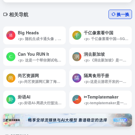
相关导航
换一换
Big Heads
千亿像素看中国
<p> 随机生成卡通头像，不用繁琐的操作，就可以在这个网站里随机生成出N多卡通头像，你也可以进一步精雕细琢，创作出属于自己的个性头像！ </p>
<p> 千亿像素看中国—5G城市名片，结合千亿像素超高清实景 VR 提供全新的震撼视觉。 </p>
Can You RUN It
润去新加坡
<p> 这是一个帮你测试电脑性能，查看能不能运行你想玩的游戏的网站，它的数据库中拥有超过 8500 款游戏，只需要选择你想要玩的游戏，点击“你能运行它吗？”就会自动下载一个测试程序，等待片刻就会告诉你：你的电脑能运行它吗？ </p>
<p>《润去新加坡》是一份由网友整理的实用指南，专注于提供有关移居新加坡的注意事项和详细建议。这份指南涵盖了从准备工作到日常生活的多个方面，包括移居前的规划、教育选择、身份办理、住房及居住环境、生活成本与便利性，以及摄影爱好者特别关注的无人机使用等内容。</p><p>新加坡作为一个多元文化的发达国家，拥有独特的优势。例如，社会治安良好，全年气候温暖稳定，适合家庭育儿，生活便利且效率高。这些特点使得新加坡成为许多人考虑移居的理想选择。然而，这里也有其局限性，比如国土面积小、经济抗风险能力较低，以及相对单调的生活节奏等，这些都可能成为潜在的适应挑战。</p><p>这份指南强调，无论是换工作还是移居到另一个国家，都会面临利弊权衡。新加坡并非完美，但其独特的优点足以吸引许多人前往发展。对于有兴趣移居新加坡的人，这份教程提供了详尽的信息和实用建议，是了解和规划移居生活的宝贵参考。</p><img decoding="async" data-src="//www.40000.net/wp-content/uploads/2024/12/20241215075411-675e8b23b8117.webp" src="https://www.40000.net/wp-content/themes/onenav/images/t.png" alt="润去新加坡">
尚艺资源网
隔离食用手册
<p>尚艺资源网汇聚了海量网络资源涵盖网站源码,破解软件,游戏源码,创业课程,小活动线报,影视音乐,设计素材等综合资源供下载学习</p>
<p>这是云游君开发的一个非常实用的做饭小工具！打开网站就能看到一些常用的食材原材料和厨具，自行选择食材、主食、厨具后，下方就会出现相关的菜谱，点击即可直达B站制作教学视频。</p><p>如果你连中午饭和晚饭吃什么都烦恼的话，网站还提供了随机器，随机安排上你的下一顿菜单，还会附上视频链接，彻底解决“中午/晚上吃啥”的千古难题！</p><img decoding="async" data-src="//www.40000.net/wp-content/uploads/2024/12/20241215075729-675e8be90a2fc.png" src="https://www.40000.net/wp-content/themes/onenav/images/t.png" alt="隔离食用手册"><p>另外，这是一个开源项目，源码在github上公开，如果你有少许的编程能力，可以将它部署到自己的服务器上。</p>
卦语AI
✂Templatemaker ︎
<p>卦语AI-周易大衍筮法起卦是一款融合传统与现代的免费在线AI占卜工具，为用户提供了一种全新的方式来体验和理解周易的智慧。这一平台结合大语言模型技术和周易卜筮方法，不仅让古老的占卜文化变得易于理解和应用，还能将其与现代生活紧密相连。对于希望在日常生活中获得传统文化指引的用户来说，这是一个值得一试的平台。</p><p>详细介绍：</p><p>卦语AI-周易大衍筮法起卦将传统的周易卜筮方法与先进的AI技术相结合，创造了一种创新的占卜体验。该工具基于大语言模型，能够解读并生成详细的卦象分析，帮助用户探索周易的深意。用户只需输入相关问题或情境，AI便会通过大衍筮法自动生成对应的卦象，提供智能化的解读和建议，让用户更容易在复杂的卦象中找到方向。</p><p>卦语AI在设计时充分考虑了古今结合的理念。平台以现代科技为桥梁，让用户既能享受便捷的占卜体验，又能领略到周易文化的深刻内涵。随着技术的进步，平台还将逐步增加对更多卜筮方法的支持，力求更丰富地还原和呈现中华文化的神韵。这种将传统文化与前沿科技结合的方式，不仅有助于文化传承，也让传统占卜融入现代生活，为用户提供实用的参考。</p><img decoding="async" data-src="//www.40000.net/wp-content/uploads/2024/12/20241215075606-675e8b961f104.webp" src="https://www.40000.net/wp-content/themes/onenav/images/t.png" alt="卦语AI">
<p>templatemaker是一个提供在线免费纸盒模型下载和制作方法的网站，旨在帮助用户轻松制作各种纸盒。该平台的纸盒种类繁多，涵盖了从简单的礼品盒到复杂的包装设计，满足不同需求的用户。制作这些纸盒所需的原材料非常简单，仅需剪刀、硬纸板和胶水，便可以开始创作。</p><p>在templatemaker上，用户可以免费创建和下载自定义尺寸的纸艺和包装模板。网站提供了多种模板类型，适用于纸工艺、包装、包装设计、学习材料以及装饰等多个领域。无论是想要为特别的场合制作独特的礼物包装，还是需要设计学习材料的教师，templatemaker都能提供丰富的资源和灵感。此外，用户无需注册即可直接使用和下载模板，极大地方便了用户的体验。</p><p>推荐使用templatemaker的理由在于，它不仅提供了丰富的纸盒设计选择，还鼓励用户发挥创意，制作个性化的纸艺作品。无论是家庭手工爱好者、学生还是教师，都能在这个平台上找到适合自己的项目。通过简单的操作和易于理解的制作方法，用户可以在家中享受DIY的乐趣，创造出独特的纸盒作品。</p><p>总之，templatemaker是一个理想的在线资源，适合所有对纸艺和包装设计感兴趣的人。无论是初学者还是经验丰富的手工艺者，都能在这里找到灵感和实用的工具，轻松实现自己的创意。</p><img decoding="async" data-src="//www.40000.net/wp-content/uploads/2024/12/20241215075505-675e8b59b286c.webp" src="https://www.40000.net/wp-content/themes/onenav/images/t.png" alt="✂Templatemaker ︎">