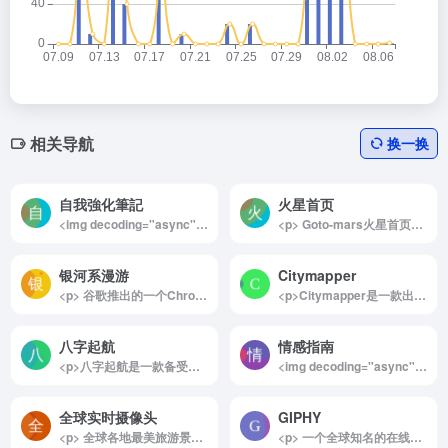
相关导航
换一换
自我強化筆記
火星首页
<img decoding="async" data-src="//www.40000.net/wp-content/uploads/2024/12/20241215075707-675e8bd385051.png" src="https://www.40000.net/wp-content/themes/onenav/images/t.png" alt="自我強化筆記"><p>自我强化笔记是一个专注于在线分享实用防身知识和技能的网站，致力于帮助读者提升自我防护意识和安全能力。该网站围绕自我保护和安全策略提供详尽的指导，涵盖从日常生活中的防护技巧到面对潜在威胁时的应对方案。无论是初学者还是有一定经验的人，都可以通过自我强化笔记获取实际可行的建议，提升自我防范能力。</p><p>自我强化笔记不仅提供防身技巧，还注重培养读者的自信心和心理准备，让每个人都能在面对危险时具备冷静处理的能力。通过系统化的写作和信息分享，网站希望建立一个更具安全意识和自我防护能力的群体，帮助人们在日常生活中更好地保护自己和他人。</p><p>此外，网站还鼓励用户参与讨论，分享自己的经验和心得，形成一个互助、学习、成长的社区。通过这种方式，自我强化笔记希望带动更多人关注个人安全，并掌握必备的自我保护技能，使社会更加自信、强大。</p>
<p> Goto-mars火星首页为用户提供一个清爽干净的上网入口。我们的理念是简约、个性、极致。给上网用户提供最舒适的上网体验。 </p>
银河系漫游
Citymapper
<p> 谷歌推出的一个Chrome实验项目，通过3D交互可视化模式，使用户能够在线探索浩瀚的宇宙。 </p>
<p>Citymapper是一款出色的全球实时交通工具，为生活在城市或热衷于探索新城市的人群提供了极大的便利。它不仅支持多种出行方式的规划，如公共交通、骑行和驾驶，还实时显示交通工具的动态情况。无论是日常通勤还是城市旅行，Citymapper都能让您的出行更加高效和便捷。其跨平台支持和免费使用的特性，更让这款工具成为不可或缺的智能出行助手。</p><p>详细介绍：</p><p>Citymapper是一款功能强大的交通线路规划和实时显示软件，覆盖了全球多个主要城市的公共交通网络。用户可以通过这款工具轻松规划步行、骑行、驾车或乘坐公共交通的路线。Citymapper自动集成了来自开放数据、当地交通管理机构以及用户生成的信息，为用户提供最新、最准确的交通情况和出行建议。</p><p>无论是选择最快捷的路线还是最经济的方式，Citymapper都能为您量身定制出行方案。它支持安卓、iOS设备和网页版使用，界面直观且易于操作。通过实时更新的交通工具动态，用户能够及时了解公交车、地铁或共享单车的运行情况，从而避免不必要的等待。</p><p>此外，Citymapper还致力于结合当地特色，涵盖从出租车、共享出行到地铁票价的详细信息，使其成为一站式的出行解决方案。不管是通勤达人还是旅行爱好者，Citymapper都将为您的每一次出行带来便捷与舒适。</p><img decoding="async" data-src="//www.40000.net/wp-content/uploads/2024/12/20241215075457-675e8b51e15d8.webp" src="https://www.40000.net/wp-content/themes/onenav/images/t.png" alt="Citymapper">
八字起航
情感指南
<p>八字起航是一款备受专业命理师青睐的八字四柱排盘工具，能够帮助用户快速生成八字命盘，并提供简洁而详尽的命理分析。八字虽非绝对预测命运的工具，但在关键时刻，它可以为决策提供有价值的参考。无论你是初学者还是命理爱好者，这款工具都将帮助你更清晰地了解命运的可能走向，是个人探索和调整命运的好帮手。</p><p>详细介绍：</p><p>八字起航是一款专为八字四柱分析而设计的排盘工具，其简洁高效的界面让用户可以快速生成个人八字命盘，并获取详尽的命理解读。八字四柱学虽然并非决定命运的唯一标准，但它在预测、调节和参考命运方面一直具有重要的应用价值。通过八字排盘，用户可以看到自己的五行旺衰、流年流月吉凶等，并结合这些信息来辅助进行生活中的重要决策，比如事业发展、婚姻选择或财富管理等方面的抉择。同时，对于命理初学者而言，八字起航不仅是工具，也是深入学习八字和探究命运的一把钥匙，引导用户在逐步了解的过程中不断提升命理知识。</p><img decoding="async" data-src="//www.40000.net/wp-content/uploads/2024/12/20241215075522-675e8b6aee34b.webp" src="https://www.40000.net/wp-content/themes/onenav/images/t.png" alt="八字起航">
<img decoding="async" data-src="//www.40000.net/wp-content/uploads/2024/12/20241215075547-675e8b8336acb.webp" src="https://www.40000.net/wp-content/themes/onenav/images/t.png" alt="情感指南"><p>《How to Deal with My Crush》是一份颇具个人风格的情感指南，由Evan基于自己丰富的情感经历和大量的网络阅读（包括知乎、Instagram等平台）精心整理而成。这个指南对那些在情感中迷茫、尤其是初次面对喜欢对象时不知如何行动的男生具有一定的参考价值。作者的亲身经历和独特视角使得内容更具实用性和真实感，是一本值得一看的情感指南。</p><p>详细介绍：</p><p>《How to Deal with My Crush》是一份由Evan独立编写的情感指导手册，旨在帮助男生们解决与暗恋对象相处的各种困惑。作者在指南中提供了从自己经验中总结的实用建议，包括如何更自信地面对喜欢的人、如何正确表达自己的情感、以及在追求中应避免的误区等。这些内容不仅来源于作者的个人经历，还融入了他对大量网络资源的精华总结，从而使得内容兼具理论性和实操性。</p><p>因为指南由男性视角出发，主要适合男生们使用，尤其是那些缺乏恋爱经验或在情感关系中容易焦虑的年轻人。Evan的真实分享和理性的分析相结合，使得这本指南既充满了生活气息，又具备了实用价值，读者可以从中获得不少应对情感困惑的实际方法。</p><img decoding="async" data-src="//www.40000.net/wp-content/uploads/2024/12/20241215075547-675e8b833d8e6.webp" src="https://www.40000.net/wp-content/themes/onenav/images/t.png" alt="情感指南">
全球实时摄像头
GIPHY
<p> 全球各地最美旅游景点实况摄像头。 </p>
<p> 一个全球知名的在线动态GIF图片搜索引擎，被誉为GIF界的谷歌。界面非常简洁和具有功能性，顶部导航键包含了最受欢迎的几类GIF动画：表情、娱乐、体育和贴纸。 </p>