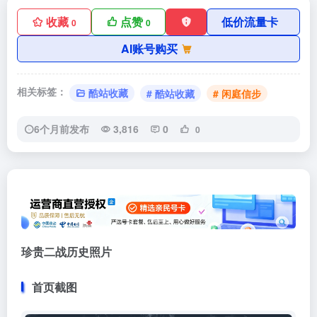
收藏
点赞
低价流量卡
0
0
AI账号购买
相关标签：
酷站收藏
# 酷站收藏
# 闲庭信步
6个月前发布
3,816
0
0
珍贵二战历史照片
首页截图