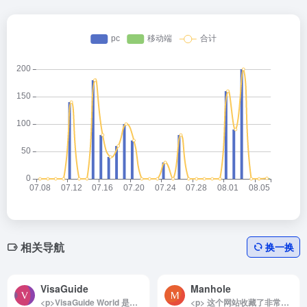
相关导航
换一换
VisaGuide
Manhole
<p>VisaGuide World 是一个免费的全球签证信息指南网站，提供丰富的签证信息及最新的政策动态。其全球护照指数系统基于独特的目的地重要性评分（DSS），对各国护照进行详细排名，为旅行者和移民者提供全面的签证和护照信息，是出行规划的有力助手。</p><p>查看排名：<a href="https://www.40000.net/go/?url=aHR0cHM6Ly9jb2Rlcm5hdi5jb20vZ28vP3VybD1hSFIwY0hNNkx5OTJhWE5oWjNWcFpHVXVkMjl5YkdRdmNHRnpjM0J2Y25RdmFXNWtaWGclM0Q%3D" target="_blank" rel="noopener" class="external external" rel="nofollow noopener">https://visaguide.world/passport/index</a></p><p>详细介绍：</p><p>VisaGuide World 是一个专为全球旅行者和移民者设计的在线签证信息指南平台。该网站旨在简化签证信息的获取过程，为用户提供一目了然的签证政策、申请要求以及最新动态，帮助旅行者快速了解前往各国所需的签证类型和条件。无论是短期旅游、商务访问还是长期移民计划，VisaGuide World 都为用户提供了详细、权威的签证指南，同时实时跟踪更新各国的签证政策变化。</p><p>此外，VisaGuide World 提供了一个名为全球护照指数的护照排名系统。该系统通过称为目的地重要性评分（DSS）的独特算法，衡量护照的实际价值。DSS依据多重因素，对全球199个国家和地区的护照进行评估，包括免签国家数量、签证便捷度等，为每本护照赋予一个独特的评分。通过这些数据，用户可以清晰地了解不同护照的全球排名和持有优势。截至2024年6月，根据VisaGuide World的排名，新加坡护照以91.15分位居榜首，被认为是全球最具实力的护照。</p><p>作为签证和护照信息领域的领先平台，VisaGuide World 不仅适用于普通旅行者，也为商务人士、移民申请者提供了可靠的资源。它的全球护照指数使用户能够根据最新数据做出明智的出行或移民选择。</p><img decoding="async" data-src="//www.40000.net/wp-content/uploads/2024/12/20241215075543-675e8b7fa72cf.webp" src="https://www.40000.net/wp-content/themes/onenav/images/t.png" alt="VisaGuide">
<p> 这个网站收藏了非常多全世界各地有趣的井盖，还能看这个井盖具体在什么地方。 </p>