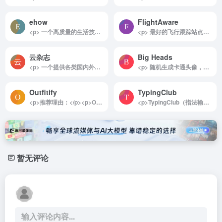
ehow
FlightAware
<p> 一个高质量的生活技巧分享类网站，内容涵盖了诸多方面各种类型的主题，并且被分门别类有层次的编排好。它已拥有超过337,000篇关于“这事怎么做”的文章以及相关视频，提供细致到每一个步骤的操作指南。 </p>
<p> 最好的飞行跟踪站点：实时跟踪地图、飞行状态、航空公司航班延误、私人/通用航空飞行及机场信息。 </p>
云杂志
Big Heads
<p> 一个提供各类国内外优质杂志的在线阅读平台，范围涵盖建筑设计、电影、时尚、旅行、音乐等各方面。 </p>
<p> 随机生成卡通头像，不用繁琐的操作，就可以在这个网站里随机生成出N多卡通头像，你也可以进一步精雕细琢，创作出属于自己的个性头像！ </p>
Outfitify
TypingClub
<p>推荐理由：</p><p>Outfitify是一款便捷的AI穿搭评估工具，为用户提供全面、即时的穿搭建议。无需注册，即可通过上传穿搭照片获得评分，AI会根据时尚趋势和搭配原则给出详细的分析和优化建议。无论是日常穿搭还是重要场合，Outfitify都能帮助用户轻松找到最适合的搭配风格，提升个人形象，是一款时尚爱好者的必备工具。</p><img decoding="async" data-src="//www.40000.net/wp-content/uploads/2024/12/20241215075613-675e8b9db14da.jpg" src="https://www.40000.net/wp-content/themes/onenav/images/t.png" alt="Outfitify"><p>详细介绍：</p><p>Outfitify 是一款完全免费的在线AI穿搭评估平台，致力于帮助用户改善和提升个人穿衣风格。用户只需上传自己的穿搭照片，AI系统就会进行详细的评分和分析，提供客观、细致的评估。除了评分，Outfitify还提供针对不同风格、场合的搭配建议，展示更适合的示例，帮助用户找到符合自身特点的穿衣风格。平台的核心算法基于时尚美学与流行趋势的融合，使建议既实用又富有时尚感。</p><p>Outfitify不仅适用于日常穿搭的优化，也适合用于特定场合的形象提升。用户可以从这款工具中获取切合潮流的时尚建议，迅速提高自己的穿搭品位，而免注册的设计使得体验更加便捷。对于任何想要提升个人时尚感的用户来说，Outfitify都是一个值得尝试的选择。</p><img decoding="async" data-src="//www.40000.net/wp-content/uploads/2024/12/20241215075616-675e8ba00779b.webp" src="https://www.40000.net/wp-content/themes/onenav/images/t.png" alt="Outfitify">
<p>TypingClub（指法输入中文打字俱乐部）是一款专业且趣味十足的在线打字练习工具，旨在帮助用户从零开始掌握正确的指法，并逐步学会盲打技能。通过科学的训练步骤和多样化的练习方式，TypingClub 不仅能显著提升用户的打字速度，还能够同步提高阅读能力，适合各个年龄段的用户使用。</p><p>该工具提供丰富的学习资源，包括650多种互动打字游戏、详细的指法教学视频、实用的打字测试，以及循序渐进的课程设计，帮助用户以轻松有趣的方式掌握盲打技巧。无需注册，用户即可随时开始学习，体验无障碍的在线打字课程。TypingClub 特别注重用户体验，不仅涵盖传统的打字训练，还通过趣味化的内容设计激发学习兴趣，使枯燥的输入练习变得更加生动有趣。</p><p>无论你是希望提升工作效率、优化打字技能，还是为孩子培养实用能力，TypingClub 都是一个理想的选择。借助这款工具，你可以以互动和娱乐的方式快速提升自己的键盘操作水平，为日常学习和工作奠定扎实基础。</p><img decoding="async" data-src="//www.40000.net/wp-content/uploads/2024/12/20241215075357-675e8b15eddb0.webp" src="https://www.40000.net/wp-content/themes/onenav/images/t.png" alt="TypingClub">
暂无评论