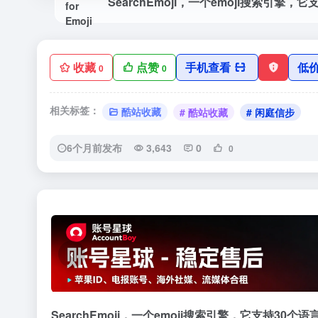
收藏
点赞
手机查看
低
0
0
相关标签：
酷站收藏
# 酷站收藏
# 闲庭信步
6个月前发布
3,643
0
0
‹
SearchEmoji，一个emoji搜索引擎，它支持30