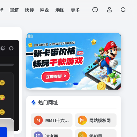
译
邮箱
快传
网盘
地图
更多
打开网站
i，点击即可弹出该
热门网址
MBTI十六型人格测试
网站模板网
读者阁
很相思