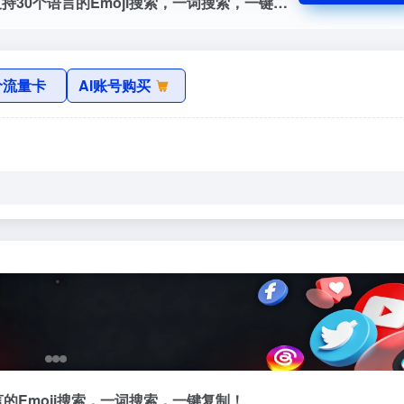
SearchEmoji，一个emoji搜索引擎，它支持30个语言的Emoji搜索，一词搜索，一键复制！选中想要使用的emoji，点击即可弹出该emoji图片信息，你可以点击图标下载的“复杂”按钮，直接复制使用它！
价流量卡
AI账号购买
个语言的Emoji搜索，一词搜索，一键复制！