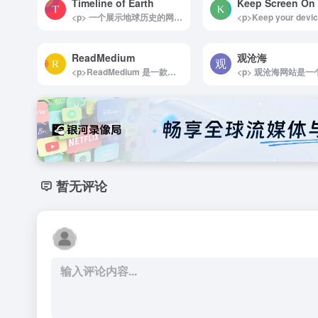
Timeline of Earth
Keep Screen On
<p> 一个展示地球历史的网站，它通过丰富的图文和多媒体内容详细介绍了地球各个重要阶段的历史。这个网站不仅涵盖了恐龙时代、历史时期以及文明发展等关键时期，还提供了直观易懂的图标来帮助用户理解地球从无到有的演化过程。 </p>
ReadMedium
观沧海
<p>ReadMedium 是一款专为阅读爱好者打造的工具型网站，旨在免费解析 Medium 平台上的付费会员文章，让用户无需注册登录 Medium 账号，也不必订阅付费专区，就能轻松畅享优质内容。无论是想扩展知识领域，还是仅为满足阅读需求，ReadMedium 都提供了便捷的解决方案。</p><p>这款工具的使用方式简单高效，仅需几步即可实现免费阅读 Medium 会员文章：</p><p>直接解析文章链接：将目标 Medium 会员文章的链接复制到 ReadMedium 官网的输入框，点击“Go”按钮，即可解锁文章内容。<br>快速链接修改法：在 Medium 文章的网址前添加“read”一词，然后回车访问，即可直接解析并打开文章。例如，将 https://medium.com/&#8230; 改为 https://read.medium.com/&#8230;，文章内容瞬间呈现。<br>ReadMedium 的设计初衷是降低信息获取门槛，为更多人提供探索 Medium 深度内容的机会。它支持多种类型的文章解析，包括技术博客、商业案例、个人成长故事等，满足用户的多元化阅读需求。</p><p>作为一个便捷的内容访问工具，ReadMedium 特别适合那些对 Medium 内容感兴趣但暂未订阅会员的用户。它帮助用户在无额外付费的情况下，获取高质量的知识和灵感，是阅读爱好者不可多得的助力工具。</p><img decoding="async" data-src="//www.40000.net/wp-content/uploads/2024/12/20241215075354-675e8b12a5632.webp" src="https://www.40000.net/wp-content/themes/onenav/images/t.png" alt="ReadMedium">
暂无评论