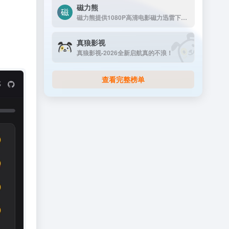
磁力熊
磁力熊提供1080P高清电影磁力迅雷下载,豆瓣Top250及豆瓣高分电影1080P高清磁力下载。
真狼影视
真狼影视-2026全新启航真的不浪！
查看完整榜单