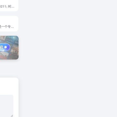
<p> PostoMe &#8211; 时光邮局 | 创造独特的未来信件体验，让您的话语穿越时空，给未来的自己或亲爱的人带去温暖和惊喜。记录生活，链接过去与未来。 </p>
<p>NomadVisa 是一个专为数字游民、远程工作者和自由职业者打造的全球数字游民签证信息汇总网站。如果你渴望在享受自由职业或远程工作的同时环游世界，这个平台将是你的理想助手。NomadVisa 提供全面、最新的数字游民签证资源，帮助你轻松找到适合自己的签证选项，助力无国界工作生活方式的实现。</p><p>平台内容覆盖广泛，可根据目标国家进行个性化筛选，快速找到所需的签证信息。无论你计划前往欧洲、亚洲还是美洲，都能获得关于签证费用、有效期限、申请要求等的准确详情。此外，网站支持订阅更新服务，让用户实时掌握全球签证政策的最新动态，不错过任何机会。</p><p>NomadVisa 的使命是简化跨国工作和生活的复杂流程，为追求自由与冒险的全球游民提供便捷工具。无论你是刚开始规划全球化职业生涯的新手，还是经验丰富的国际远程工作者，NomadVisa 都能成为你可靠的信息资源和指南，让你的环球之旅更轻松、更有方向感。</p><img decoding="async" data-src="//www.40000.net/wp-content/uploads/2024/12/20241215075421-675e8b2dac499.webp" src="https://www.40000.net/wp-content/themes/onenav/images/t.png" alt="NomadVisa">