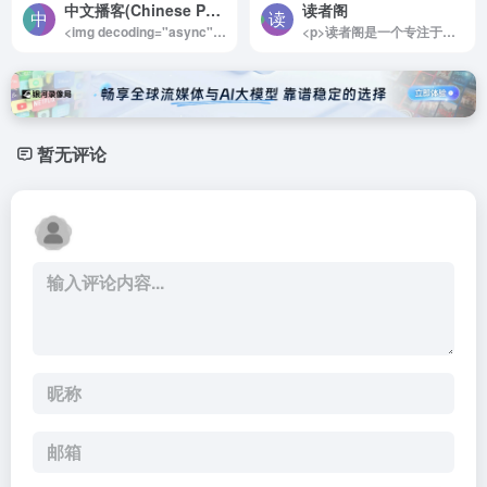
中文播客(Chinese Podcast)
读者阁
<img decoding="async" data-src="//www.40000.net/wp-content/uploads/2024/12/20241215075344-675e8b08b999d.webp" src="https://www.40000.net/wp-content/themes/onenav/images/t.png" alt="中文播客(Chinese Podcast)"><p>Hubbub 是一个专注于全球中文播客的在线平台，致力于收集和展示来自世界各地的中文播客内容，也被称为线上有声节目。该平台汇总了丰富多样的播客节目，用户可以通过搜索功能轻松找到感兴趣的内容。</p><p>目前，Hubbub 已收录了超过 53,824 个播客和 4,606,052 集播客节目，涵盖了广泛的主题和领域。无论是文化、科技、教育、娱乐还是社会热点，Hubbub 都能为用户提供多元化的视角和见解，让人们更深入地了解和认识喧嚣的中文世界。</p><p>Hubbub 的设计旨在提升用户体验，用户可以方便地浏览、收听和分享自己喜欢的播客节目。通过这个平台，听众不仅能够获取丰富的信息和观点，还能与其他播客爱好者互动，分享自己的听后感受。无论你是播客新手还是资深听众，Hubbub 都是一个不可或缺的资源，让你在中文播客的海洋中畅游。</p>
<p>读者阁是一个专注于《读者》杂志免费在线阅读和下载的平台，为广大读者爱好者提供了便捷的资源获取渠道。网站提供《读者》杂志的 PDF 电子版，可供用户在线阅读或免费下载，帮助喜爱《读者》的朋友轻松享受这一经典杂志的优质内容。</p><p>无需注册或登录，用户只需打开网站即可直接访问所需资源，体现了平台以用户体验为核心的设计理念。读者阁始终秉承“用爱发电”的初衷，不断更新《读者》杂志的最新信息和往期资源，致力于为广大读者打造一个知识分享与文化传播的开放空间。</p><p>所有资源均通过 Alist 网盘进行分享，提供了高效且稳定的下载体验。无论是想随时随地在线阅读，还是保存电子版以便离线查阅，读者阁都能满足不同用户的需求。作为一个免费公益性平台，读者阁为传播优质文化内容贡献了自己的力量，是《读者》爱好者不可错过的宝贵资源库。</p><img decoding="async" data-src="//www.40000.net/wp-content/uploads/2024/12/20241215075405-675e8b1d19a23.webp" src="https://www.40000.net/wp-content/themes/onenav/images/t.png" alt="读者阁">
暂无评论