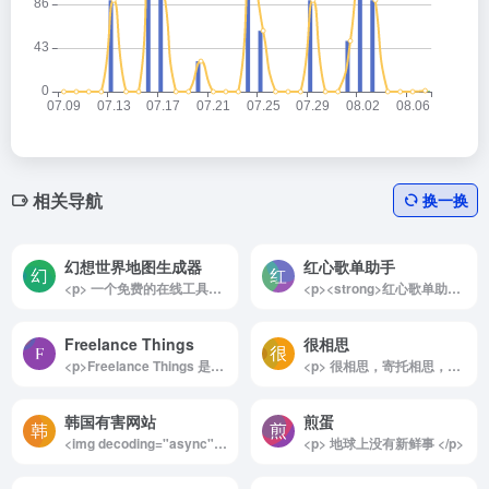
相关导航
换一换
幻想世界地图生成器
红心歌单助手
<p> 一个免费的在线工具，旨在帮助用户轻松创建和编辑幻想世界地图。 </p>
<p><strong>红心歌单助手介绍</strong></p><p>红心歌单助手是一款便捷的工具，旨在帮助用户轻松迁移他们的歌单至各大音乐平台。无论您是想在网易云音乐、QQ音乐、酷狗音乐、酷我音乐、咪咕音乐、波点音乐、Spotify还是Apple Music之间切换，红心歌单助手都能为您提供无缝的迁移体验，让您自由选择自己喜欢的音乐平台。此外，您还可以通过关注公众号「红心歌单助手」，享受更加便捷的歌单迁移服务。</p><p><strong> 红心歌单助手支持的音乐平台</strong></p><p>红心歌单助手支持多种主流音乐平台的歌单迁移，包括但不限于：网易云音乐、QQ音乐、酷狗音乐、酷我音乐、咪咕音乐、波点音乐、Spotify、Apple Music、YouTube（即将上线）</p><p>通过这些平台，用户可以轻松将自己喜爱的歌单迁移到其他平台，确保音乐体验的连续性和多样性。</p><img decoding="async" data-src="//www.40000.net/wp-content/uploads/2024/12/20241215075512-675e8b60937c6.webp" src="https://www.40000.net/wp-content/themes/onenav/images/t.png" alt="红心歌单助手"><p><strong> 红心歌单助手使用注意事项</strong></p><p>需要注意的是，免费用户在使用红心歌单助手进行迁移时，每个歌单只能迁移前300首歌曲。这一限制旨在为用户提供基本的迁移服务，同时也鼓励用户体验更多的功能和服务。</p><p>红心歌单助手为音乐爱好者提供了一个高效、便捷的解决方案，使得在不同音乐平台之间管理和迁移歌单变得轻而易举。无论您是想要尝试新的音乐平台，还是希望将自己喜爱的歌单分享给朋友，红心歌单助手都能满足您的需求。</p>
Freelance Things
很相思
<p>Freelance Things 是一个专为自由职业者精心打造的资源整合平台，致力于为踏上自由职业之旅的人们提供全面而实用的支持。在成为自由职业者的过程中，你可能会感到迷茫和不安，因为这往往意味着从零开始重新塑造自己的职业生涯，而 Freelance Things 则为这一充满挑战的旅程提供了坚实的助力。</p><p>该平台汇集了一系列专为自由职业者设计的高价值资源，包括实用的文章、启发思维的书籍、灵感丰富的播客、经验分享的社区，以及提升工作效率的各种工具。无论你是刚起步的新手，还是希望进一步发展的经验丰富者，Freelance Things 都能为你提供切实可行的建议和策略，帮助你在竞争激烈的自由职业市场中找到属于自己的位置。</p><p>通过这些资源，用户可以学习如何有效管理时间、寻找客户、建立个人品牌，以及应对自由职业中的不确定性。这些知识和工具不仅能让自由职业的过渡过程更加平稳，也能帮助你在新的职业道路上更快地迈向成功。Freelance Things 是每位自由职业者都值得关注的宝贵资源库，是助你成长和发展的可靠伙伴。</p><img decoding="async" data-src="//www.40000.net/wp-content/uploads/2024/12/20241215075408-675e8b20a1fc0.webp" src="https://www.40000.net/wp-content/themes/onenav/images/t.png" alt="Freelance Things">
<p> 很相思，寄托相思，在线放一盏孔明灯 </p>
韩国有害网站
煎蛋
<img decoding="async" data-src="//www.40000.net/wp-content/uploads/2024/12/20241215075715-675e8bdbdb826.png" src="https://www.40000.net/wp-content/themes/onenav/images/t.png" alt="韩国有害网站"><p>有网友分享了一个关于韩国有害信息网站的列表，之前在使用科学上网时（连接到韩国节点）我才意识到原来韩国也有类似“墙”的存在。不过与中国的网络审查方式不同，韩国的网络防护机制并不是直接重置连接，而是会将访问有害网站的用户引导到一个警告页面，提示他们该网站是被禁止的。</p><p><span style="color: #ff0000">在GitHub上有人整理并分享了一个包含1100多个被认定为有害网站的清单。</span>经过查看，大部分网站涉及涩情内容，此外也有一些D博、虚假广告以及侵犯版权的网站等。这些网站都是在全球范围内比较知名，访问量较大的网站。为了你的身心健康，请你主动避开！<span style="color: #ff0000">你也不要打开🪜🪜🪜</span>。</p><p>这个列表的每个分类下都提供了相关负责部门的联系方式，用户可以通过电话进行举报或申诉。如果你在互联网行业工作，建议将这些信息收藏起来。在制定屏蔽列表时，可以将这些有害网站加入其中，以免让其他人上当受骗，确保网络环境更加安全。</p><p>打不开GitHub的可以从这里下载：</p><div id="f_sha1" style="background-color: #c2ecb2;border-radius: 3px;padding: 13px;font-size: 14px;margin: 15px 0px;text-align: left;color: #3f3f3f;font-family: Arial, 微软雅黑, 宋体, 新宋体, sans-serif;font-style: normal;font-weight: 400;letter-spacing: normal;text-indent: 0px;text-transform: none">https://wwex.lanzout.com/iYeWg2cmqueh<p> </div>
<p> 地球上没有新鲜事 </p>