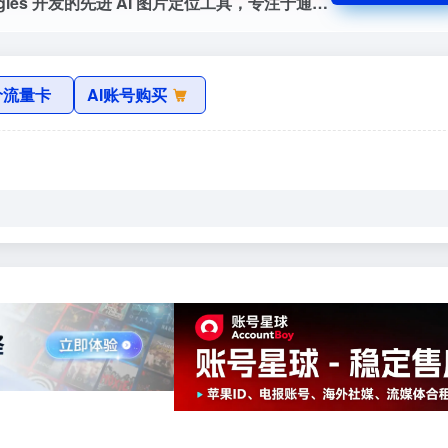
GeoSpy AI 是一款由 Graylark Technologies 开发的先进 AI 图片定位工具，专注于通过人工智能技术对照片进行地理位置识别和情报分析。用户只需上传图片，GeoSpy AI 就能够精准推断和跟踪照片的地理位置，帮助提取关键的地理数据。此外，该工具还可以分析卫星图像和地图数据，广泛应用于城市规划、环境监测、军事情报...
价流量卡
AI账号购买