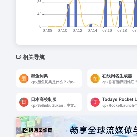
相关导航
墨鱼词典
在线网名生成器
<p>墨鱼词典是什么？</p><p>墨鱼词典，网络流行梗百科词典，它是一个专注于网络流行文化的在线百科全书，旨在为广大热梗爱好者提供一个交流和分享的平台。这个词典汇集了丰富多样的流行梗、热门词汇、俚语以及其他网络用语，涵盖了当下最受欢迎的网络文化现象。随着网络语言的不断演变，墨鱼词典也在持续更新，确保用户能够获取最新的流行信息和趋势。</p><p>为什么要创建墨鱼词典？</p><p>在当今数字化时代，网络语言和流行文化迅速发展，新的梗层出不穷，许多人在日常交流中常常会遇到不熟悉的词汇和表达。墨鱼词典的诞生正是为了填补这一空白，帮助用户更好地理解和使用这些流行语。通过这个平台，用户不仅可以查找和学习各种流行梗，还可以参与到社区讨论中，与其他热爱网络文化的人分享自己的见解和创意。</p><p>墨鱼词典的设计旨在提供一个友好和互动的环境，鼓励用户贡献自己的知识和经验。无论是对网络文化感兴趣的年轻人，还是希望了解最新流行趋势的各个年龄段的用户，都能在这里找到乐趣和启发。通过不断的更新和社区互动，墨鱼词典希望成为网络流行文化的权威参考，推动这一文化现象的传播与发展。</p><img decoding="async" data-src="//www.40000.net/wp-content/uploads/2024/12/20241215075501-675e8b5567202.webp" src="https://www.40000.net/wp-content/themes/onenav/images/t.png" alt="墨鱼词典">
日本高校制服
<p>Seihuku Zukan，中文可译为“制服图鉴”，是一个专注于日本制服文化的在线资源。网站主要展示各种制服的图片和信息，特别是学校制服和工作制服。该网站的目标是提供详细的制服信息，并展示不同类型制服的设计和特色。</p><img decoding="async" data-src="//www.40000.net/wp-content/uploads/2024/12/20241215075941-675e8c6d1e909.png" src="https://www.40000.net/wp-content/themes/onenav/images/t.png" alt="日本高校制服">