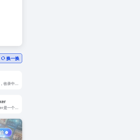
换一换
<p> 纪妖官方网站，收录中华上下具有历史意义的怪力乱神文化，包括但不仅限于妖，怪，神，魔，鬼，精，仙等，纪妖网带你了解古今中外不同的文化知识。 </p>
r ︎
<p>templatemaker是一个提供在线免费纸盒模型下载和制作方法的网站，旨在帮助用户轻松制作各种纸盒。该平台的纸盒种类繁多，涵盖了从简单的礼品盒到复杂的包装设计，满足不同需求的用户。制作这些纸盒所需的原材料非常简单，仅需剪刀、硬纸板和胶水，便可以开始创作。</p><p>在templatemaker上，用户可以免费创建和下载自定义尺寸的纸艺和包装模板。网站提供了多种模板类型，适用于纸工艺、包装、包装设计、学习材料以及装饰等多个领域。无论是想要为特别的场合制作独特的礼物包装，还是需要设计学习材料的教师，templatemaker都能提供丰富的资源和灵感。此外，用户无需注册即可直接使用和下载模板，极大地方便了用户的体验。</p><p>推荐使用templatemaker的理由在于，它不仅提供了丰富的纸盒设计选择，还鼓励用户发挥创意，制作个性化的纸艺作品。无论是家庭手工爱好者、学生还是教师，都能在这个平台上找到适合自己的项目。通过简单的操作和易于理解的制作方法，用户可以在家中享受DIY的乐趣，创造出独特的纸盒作品。</p><p>总之，templatemaker是一个理想的在线资源，适合所有对纸艺和包装设计感兴趣的人。无论是初学者还是经验丰富的手工艺者，都能在这里找到灵感和实用的工具，轻松实现自己的创意。</p><img decoding="async" data-src="//www.40000.net/wp-content/uploads/2024/12/20241215075505-675e8b59b286c.webp" src="https://www.40000.net/wp-content/themes/onenav/images/t.png" alt="✂Templatemaker ︎">