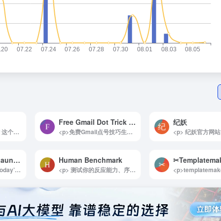
Free Gmail Dot Trick Generator
纪妖
<p>你有选择困难症？这个网站或许能帮上忙！它可以在线生成中文、韩文、日文和英文等多种语言的姓名。虽然这些名字有时看起来相当搞笑，可能不一定实用，但它能为你提供起名的灵感。如果你在起名字时感到纠结，不妨来这里看看，或许会得到意想不到的创意！</p>
<p>免费Gmail点号技巧生成器是一款实用的工具，允许用户通过一个Gmail地址生成多个账户。这一技巧可以用于多种场景，例如在同一Gmail账号下注册多个网站账户，或者保护用户的隐私。此外，这个生成器也被称为Google Mail技巧、Gmail点号技巧、假Gmail生成器等。</p><p>该技巧的原理在于Gmail会自动忽略电子邮件地址中的点号。这一设计是为了减少用户在输入电子邮件时可能出现的拼写错误。然而，许多网站却将带有点号的电子邮件视为不同的电子邮件ID。因此，用户在注册新网站时，可以在电子邮件中添加点号，从而充分利用Gmail地址的灵活性，轻松创建多个账户。</p><img decoding="async" data-src="//www.40000.net/wp-content/uploads/2024/12/20241215075454-675e8b4eb1afb.webp" src="https://www.40000.net/wp-content/themes/onenav/images/t.png" alt="Free Gmail Dot Trick Generator">
Todays Rocket Launches
Human Benchmark
✂Templatemake
<p>RocketLaunch-Today’s Launches 是一款专为太空爱好者和航天领域专家打造的全方位信息平台。无论是了解最新的火箭发射动态，还是回顾历史航天成就，这个网站都能提供详尽而可靠的数据支持。实时更新的任务信息、倒计时以及高清视频资源，让用户足不出户即可跟随全球顶尖航天机构的探索步伐，堪称太空领域的信息宝库。</p><p>详细介绍：</p><p>RocketLaunch-Today’s Launches 是一个专注于全球卫星和飞船发射计划的在线平台，覆盖 SpaceX、NASA 以及其他航天机构的最新动态。用户可以随时查看当天的火箭发射时间表，并通过实时倒计时掌握每一项任务的关键时刻。平台提供详细的任务背景信息、高清视频直播以及实时状态更新，帮助用户深入了解每次发射的技术亮点和科学意义。</p><p>除了当下的发射信息，网站还记录了丰富的历史航天数据，包括历年发射任务的详尽档案和年度回顾等内容，为研究者和爱好者提供珍贵的参考资料。RocketLaunch-Today’s Launches 用全面的功能和易用的界面，成为航天领域信息获取的不二选择，既能满足科普需求，也能服务于专业研究。</p><img decoding="async" data-src="//www.40000.net/wp-content/uploads/2024/12/20241215075441-675e8b416ea93.webp" src="https://www.40000.net/wp-content/themes/onenav/images/t.png" alt="Todays Rocket Launches">
<p> 测试你的反应能力、序列存储器、瞄准训练器、数字记忆、言语记忆、黑猩猩测试、视觉记忆与打字，并且每个测试都有统计。 </p>