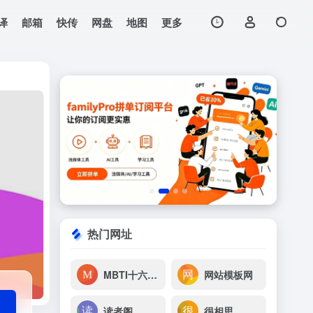
译
邮箱
快传
网盘
地图
更多
打开网站
进行地理位置识别和情报分
热门网址
MBTI十六型人格测试
网站模板网
读者阁
很相思