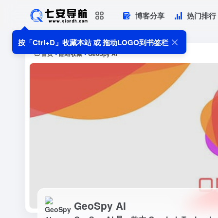
博客分享
热门排行
GeoSpy AI
GeoSpy AI 是一款由 Graylar
按「Ctrl+D」收藏本站 或 拖动LOGO到书签栏
析...
首页
酷站收藏
GeoSpy AI
•
•
GeoSpy AI