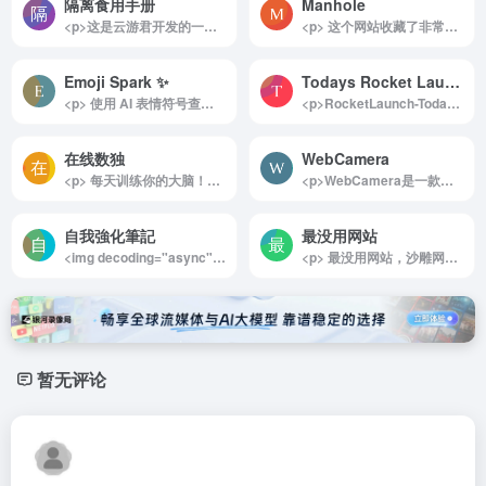
隔离食用手册
Manhole
<p>这是云游君开发的一个非常实用的做饭小工具！打开网站就能看到一些常用的食材原材料和厨具，自行选择食材、主食、厨具后，下方就会出现相关的菜谱，点击即可直达B站制作教学视频。</p><p>如果你连中午饭和晚饭吃什么都烦恼的话，网站还提供了随机器，随机安排上你的下一顿菜单，还会附上视频链接，彻底解决“中午/晚上吃啥”的千古难题！</p><img decoding="async" data-src="//www.40000.net/wp-content/uploads/2024/12/20241215075729-675e8be90a2fc.png" src="https://www.40000.net/wp-content/themes/onenav/images/t.png" alt="隔离食用手册"><p>另外，这是一个开源项目，源码在github上公开，如果你有少许的编程能力，可以将它部署到自己的服务器上。</p>
<p> 这个网站收藏了非常多全世界各地有趣的井盖，还能看这个井盖具体在什么地方。 </p>
Emoji Spark ✨
Todays Rocket Launches
<p> 使用 AI 表情符号查找器快速搜索、复制和粘贴表情符号！立即为任何消息找到完美的表情符号。发现表情符号的含义并增强你的消息。 </p>
<p>RocketLaunch-Today’s Launches 是一款专为太空爱好者和航天领域专家打造的全方位信息平台。无论是了解最新的火箭发射动态，还是回顾历史航天成就，这个网站都能提供详尽而可靠的数据支持。实时更新的任务信息、倒计时以及高清视频资源，让用户足不出户即可跟随全球顶尖航天机构的探索步伐，堪称太空领域的信息宝库。</p><p>详细介绍：</p><p>RocketLaunch-Today’s Launches 是一个专注于全球卫星和飞船发射计划的在线平台，覆盖 SpaceX、NASA 以及其他航天机构的最新动态。用户可以随时查看当天的火箭发射时间表，并通过实时倒计时掌握每一项任务的关键时刻。平台提供详细的任务背景信息、高清视频直播以及实时状态更新，帮助用户深入了解每次发射的技术亮点和科学意义。</p><p>除了当下的发射信息，网站还记录了丰富的历史航天数据，包括历年发射任务的详尽档案和年度回顾等内容，为研究者和爱好者提供珍贵的参考资料。RocketLaunch-Today’s Launches 用全面的功能和易用的界面，成为航天领域信息获取的不二选择，既能满足科普需求，也能服务于专业研究。</p><img decoding="async" data-src="//www.40000.net/wp-content/uploads/2024/12/20241215075441-675e8b416ea93.webp" src="https://www.40000.net/wp-content/themes/onenav/images/t.png" alt="Todays Rocket Launches">
在线数独
WebCamera
<p> 每天训练你的大脑！在线数独，四个级别的难度，打印数独谜题，免费数独游戏的乐趣。 </p>
<p>WebCamera是一款功能强大的实时视频监控工具，基于WebRTC技术，提供高效、安全的点对点视频传输。它能够在不依赖第三方服务器的情况下实现实时视频流，具有出色的跨平台兼容性，支持多种浏览器和设备。</p><p>详细介绍：</p><p>WebCamera是一款基于Nuxt.js框架开发的实时监控工具，利用WebRTC技术实现点对点视频连接，确保数据不经过第三方服务器，从而保护用户的隐私安全。WebRTC技术自带加密功能，为视频流提供了额外的安全保障。该工具支持多种主流浏览器和设备，让用户在各种平台上都能享受实时视频监控的便捷。WebCamera采用Yarn进行包管理，优化了其性能与稳定性。其高效的视频传输机制使其适合各种应用场景，无论是远程家庭监控还是办公区域的安全管理，都能发挥出色作用。</p><p>使用方法：</p><p>1. 先连接摄像头，将作为摄像头的设备进入`摄像头`页面，输入连接ID，点连接。</p><p>2. 监控端进入`监控`页面，填入与摄像头相同的连接ID，点连接，即可连到对应的摄像头。</p><img decoding="async" data-src="//www.40000.net/wp-content/uploads/2024/12/20241215075531-675e8b73d87fb.webp" src="https://www.40000.net/wp-content/themes/onenav/images/t.png" alt="WebCamera">
自我強化筆記
最没用网站
<img decoding="async" data-src="//www.40000.net/wp-content/uploads/2024/12/20241215075707-675e8bd385051.png" src="https://www.40000.net/wp-content/themes/onenav/images/t.png" alt="自我強化筆記"><p>自我强化笔记是一个专注于在线分享实用防身知识和技能的网站，致力于帮助读者提升自我防护意识和安全能力。该网站围绕自我保护和安全策略提供详尽的指导，涵盖从日常生活中的防护技巧到面对潜在威胁时的应对方案。无论是初学者还是有一定经验的人，都可以通过自我强化笔记获取实际可行的建议，提升自我防范能力。</p><p>自我强化笔记不仅提供防身技巧，还注重培养读者的自信心和心理准备，让每个人都能在面对危险时具备冷静处理的能力。通过系统化的写作和信息分享，网站希望建立一个更具安全意识和自我防护能力的群体，帮助人们在日常生活中更好地保护自己和他人。</p><p>此外，网站还鼓励用户参与讨论，分享自己的经验和心得，形成一个互助、学习、成长的社区。通过这种方式，自我强化笔记希望带动更多人关注个人安全，并掌握必备的自我保护技能，使社会更加自信、强大。</p>
<p> 最没用网站，沙雕网站随机传送门，每次进入随机把你传送到一个沙雕、小众、但很有趣的网站。 </p>
暂无评论