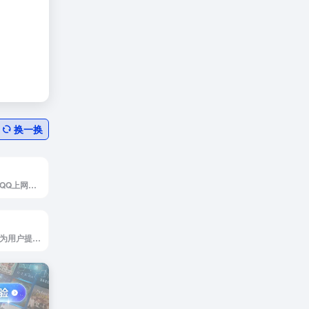
换一换
导航，上网导航，QQ上网导航，QQ浏览器导航，腾讯上网导航，网址导航，网站导航，网址大全，好的网站，上网主页
小妖精导航致力于为用户提供一站式网络资源聚合服务，覆盖学习、工具、娱乐、生活等全领域优质站点。通过智能分类与动态更新，我们像魔法书般为您解锁高效上网路径，让每个点击都通往惊喜！