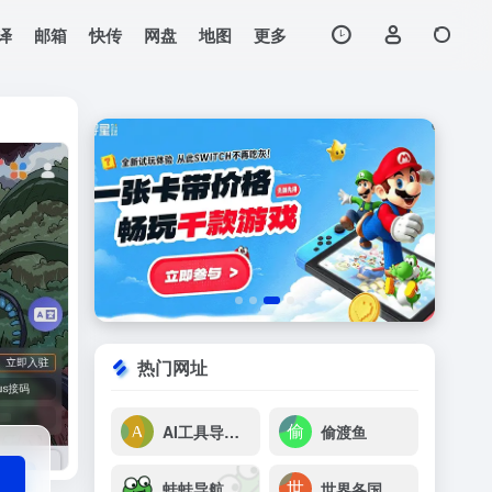
译
邮箱
快传
网盘
地图
更多
打开网站
热门网址
AI工具导航(AIG123)
偷渡鱼
蛙蛙导航
世界各国网址大全