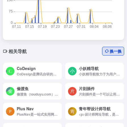
相关导航
换一换
CoDesign
小妖精导航
CoDesign是腾讯自研的产品设计一站式协作平台。
小妖精导航致力于为用户提供一站式网络资源聚合服务，覆盖学习、工具、娱乐、生活等全领域优质站点。通过智能分类与动态更新，我们像魔法书般为您解锁高效上网路径，让每个点击都通往惊喜！
偷渡鱼
片刻插件
偷渡鱼（touduyu.com）是一个简洁纯净实用的网址导航，页面干净支持自定义分类与站点，选择自己喜欢的背景壁纸，随意切换搜索引擎，享受优越的上网体验。
片刻插件是一个可以让用户简单搜索片刻就能找到所需要的chrome插件网站，收录热门好用的Chrome插件扩展，国内最方便的插件下载网站.
Plus Nav
青年帮设计师导航
PlusNav是一站式实用网站导航平台，精心收录各类优质网站和在线工具，分门别类整理归纳，让您快速找到所需资源
<p>设计师网址导航，是青年帮创意工坊下的设计导航平台，提供优秀的网站推荐，酷站推荐，淘宝代码生成工具已经设计创意思路等，是由写代码的平面师制作，青年帮设计师导航为设计师提供灵感创意而生，qingnian8最好用的设计师导航！</p>