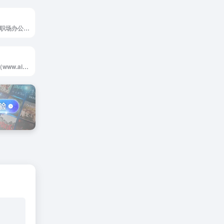
职场办公导航专为职场办公创业者服务。专注于办公资源网站、办公工具、办公系统、问答知识、办公文档、设计素材、网站运营、营销推广等职场办公创业者常用的办公资源。
AIGC工具导航站（www.aigc.cn）简称：AIGC导航，一个全网分类最全，收录最全的生成式人工智能工具导航平台，分类包括AI写作、AI绘画、AI视频、AI办公、AI数字人、AI设计、AI语音、AI音乐、AI论文、AI简历、AI智能体、文本转语音等AI工具。AIGC导航提供一站式AI工具导航服务，帮助用户快速找到能够提升工作效率和创...