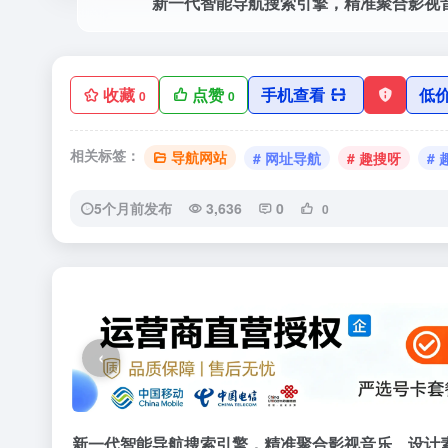
收藏
点赞
手机查看
低
0
0
相关标签：
导航网站
# 网址导航
# 趣搜呀
#
5个月前发布
3,636
0
0
‹
新一代智能导航搜索引擎，精准聚合影视音乐、设计素