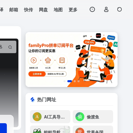
译
邮箱
快传
网盘
地图
更多
打开网站
讯、技能教程、行业
热门网址
AI工具导航(AIG123)
偷渡鱼
蛙蛙导航
世界各国网址大全