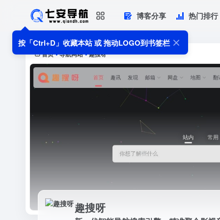
博客分享
热门排行
趣搜呀
新一代智能导航搜索引擎，精准聚合影
按「Ctrl+D」收藏本站 或 拖动LOGO到书签栏
报告，提供AI增强的智能分类检索功能
首页
导航网站
趣搜呀
•
•
趣搜呀