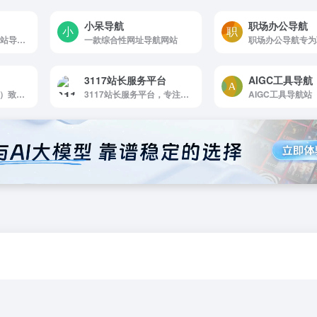
小呆导航
职场办公导航
上网导航,网址导航,网站导航,网址之家,网址大全,网址,搜索,音乐,娱乐,图片,小游戏,短信,社区,日记,相册,K歌,通讯簿,BLOG,天气预报,实用工具.最方便,最快捷
一款综合性网址导航网站
3117站长服务平台
AIGC工具导航
E导航（eeenav.com）致力于打造最全面最优质的网址导航
3117站长服务平台，专注于站长变现、交易支持。友链交换、购买、网站转让、买卖链接、软文发布等业务全覆盖。为站长提供互利共赢的合作环境，满足发稿、广告位买卖、泛目录租用等需求。助力推广和运营，让您的网站更成功！