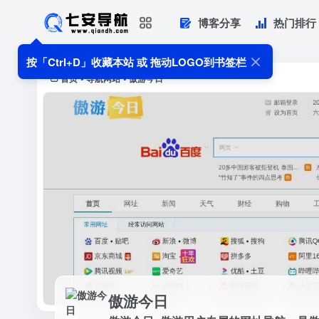
博客分享
热门排行
傲游今日
傲游今日_傲游用户专属的网址导航，是
按「Ctrl+D」收藏本站 或 拖动LOGO到书签栏
精选购物、热门视频、热门游戏、笑...
首页
导航网站
傲游今日
•
•
傲游今日