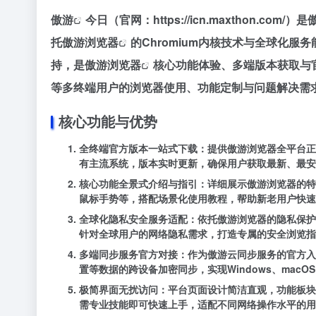
傲游
今日（官网：https://icn.maxthon.com/）是
托
傲游浏览器
的Chromium内核技术与全球化
持，是
傲游浏览器
核心功能体验、多端版本获取与官方服
等多终端用户的浏览器使用、功能定制与问题解决需
核心功能与优势
全终端官方版本一站式下载
：提供傲游浏览器全平台正版安
有主流系统，版本实时更新，确保用户获取最新、最
核心功能全景式介绍与指引
：详细展示傲游浏览器的
鼠标手势等，搭配场景化使用教程，帮助新老用户快速
全球化隐私安全服务适配
：依托傲游浏览器的隐私保护
针对全球用户的网络隐私需求，打造专属的安全浏览指
多端同步服务官方对接
：作为傲游云同步服务的官方入
置等数据的跨设备加密同步，实现Windows、macOS
极简界面无扰访问
：平台页面设计简洁直观，功能板块
需专业技能即可快速上手，适配不同网络操作水平的用