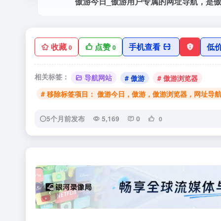
收藏
点赞
手机查看
低
0
0
相关标签：
导航网站
# 傲游
# 傲游浏览器
# 移除标签项目： 傲游今日，傲游，傲游浏览器，网址导
5个月前发布
5,169
0
0
‹