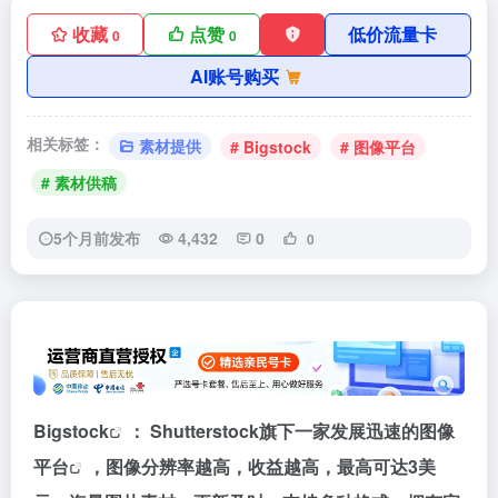
收藏
点赞
低价流量卡
0
0
AI账号购买
相关标签：
素材提供
# Bigstock
# 图像平台
# 素材供稿
5个月前发布
4,432
0
0
Bigstock
： Shutterstock旗下一家发展迅速的
图像
平台
，图像分辨率越高，收益越高，最高可达3美