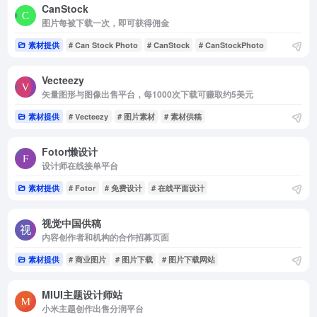
CanStock
图片每被下载一次，即可获得佣金
素材提供
# Can Stock Photo
# CanStock
# CanStockPhoto
Vecteezy
矢量图形与图像出售平台，每1000次下载可赚取约5美元
素材提供
# Vecteezy
# 图片素材
# 素材供稿
Fotor懒设计
设计师在线接单平台
素材提供
# Fotor
# 免费设计
# 在线平面设计
视觉中国供稿
内容创作者和机构的合作招募页面
素材提供
# 商业图片
# 图片下载
# 图片下载网站
MIUI主题设计师站
小米主题创作出售分润平台