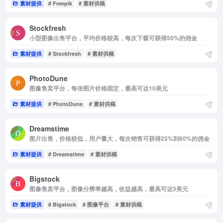
素材提供
# Freepik
# 素材供稿
Stockfresh
小型图像出售平台，平均价格较高，每次下载可获得50%的佣金
素材提供
# Stockfresh
# 素材供稿
PhotoDune
图像售卖平台，每张图片价格固定，最高可达10美元
素材提供
# PhotoDune
# 素材供稿
Dreamstime
图片出售，价格较低，用户量大，每次销售可获得25%到60%的佣金
素材提供
# Dreamstime
# 素材供稿
Bigstock
图像售卖平台，图像分辨率越高，收益越高，最高可达3美元
素材提供
# Bigstock
# 图像平台
# 素材供稿