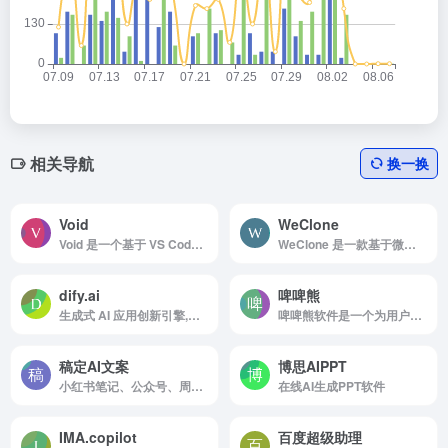
相关导航
换一换
Void
WeClone
Void 是一个基于 VS Code 的编辑器，支持多种 AI 功能，包括自动补全、快速编辑、聊天模式以及与各种大型语言模型（LLM）的集成。
WeClone 是一款基于微信聊天记录训练个性化大语言模型（LLM）的开源工具，旨在通过深度学习技术为用户提供高度拟真的数字分身。
dify.ai
啤啤熊
生成式 AI 应用创新引擎,新一代大型语言模型应用开发框架，轻松构建和运营生成式 AI 原生应用
啤啤熊软件是一个为用户提供全面AI应用服务的平台。专注于提供高效、易于使用的AI工具和资源，旨在满足广泛的AI需求。
稿定AI文案
博思AIPPT
小红书笔记、公众号、周报总结、视频脚本等智能文案生成平台
在线AI生成PPT软件
IMA.copilot
百度超级助理