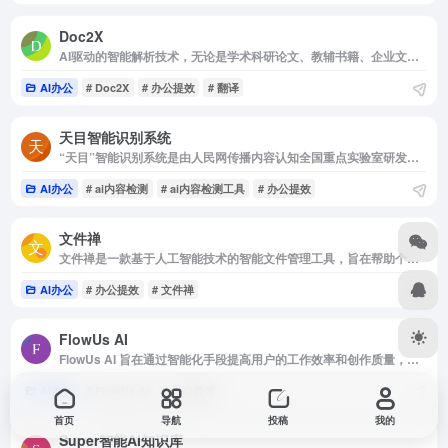
Doc2X
AI驱动的智能解析技术，无论是学术科研论文、教辅书籍、企业文档、国家标准还是财报研报等都能精准识别PDF中的表格和公式，支持多语言PDF翻译与双语对照。
AI办公
# Doc2X
# 办公提效
# 翻译
天目智能识别系统
“天目”智能识别系统是由人民网传播内容认知全国重点实验室研发的一款AI生成内容检测工具，旨在探索“用AI治理AI”的内容风控新模式。
AI办公
# ai内容检测
# ai内容检测工具
# 办公提效
文件禅
文件禅是一款基于人工智能技术的智能文件管理工具，旨在帮助个人和企业用户提高文件管理效率。
AI办公
# 办公提效
# 文件禅
FlowUs AI
FlowUs AI 旨在通过智能化手段提高用户的工作效率和创作质量，适用于多种场景，包括学术研究、商业文案、技术开发和日常办公等。
AI办公
# FlowUs AI
# 办公提效
首页
导航
投稿
我的
Super智能AI知识库