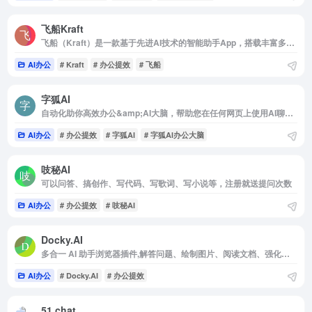
飞船Kraft
飞船（Kraft）是一款基于先进AI技术的智能助手App，搭载丰富多样的智能体，旨在提升用户的生活质量和工作效率。您可以通过文字或语音与AI助手对话，获取各类信息，知识与灵感
AI办公
# Kraft
# 办公提效
# 飞船
字狐AI
自动化助你高效办公&amp;AI大脑，帮助您在任何网页上使用AI聊天、写作、阅读、翻译、解释、解读文件、图像、视频，包括GPT-4o &amp; GPT-4o mini、kimi、文心一言等多样化模型
AI办公
# 办公提效
# 字狐AI
# 字狐AI办公大脑
吱秘AI
可以问答、搞创作、写代码、写歌词、写小说等，注册就送提问次数
AI办公
# 办公提效
# 吱秘AI
Docky.AI
多合一 AI 助手浏览器插件,解答问题、绘制图片、阅读文档、强化搜索结果、辅助创作、解释和扩写选中的文本
AI办公
# Docky.AI
# 办公提效
51.chat