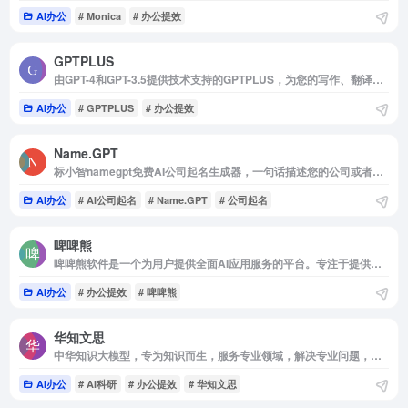
AI办公
# Monica
# 办公提效
GPTPLUS
由GPT-4和GPT-3.5提供技术支持的GPTPLUS，为您的写作、翻译、代码分析、问答需求提供最准确有效的AI反馈
AI办公
# GPTPLUS
# 办公提效
Name.GPT
标小智namegpt免费AI公司起名生成器，一句话描述您的公司或者产品，Name.GPT就能自动生成多种风格的企业品牌名称
AI办公
# AI公司起名
# Name.GPT
# 公司起名
啤啤熊
啤啤熊软件是一个为用户提供全面AI应用服务的平台。专注于提供高效、易于使用的AI工具和资源，旨在满足广泛的AI需求。
AI办公
# 办公提效
# 啤啤熊
华知文思
中华知识大模型，专为知识而生，服务专业领域，解决专业问题，集成了智能写作、智能PPT制作、AI研究助手、论文智能排版等功能
AI办公
# AI科研
# 办公提效
# 华知文思