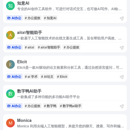
知意AI
专业的AI创作工具软件，可进行对话式交互，也可做AI写作、AI绘画、辅助创作等各种特定场景形式的内容创作，通过输入的提示关键词，让AI快速创作生成合适内容
AI办公
# 办公提效
# 知意AI
aitxt智能助手
一款基于人工智能技术的在线文案生成工具，旨在帮助用户高效、轻松地完成各种文案创作任务
AI办公
# aitxt
# aitxt智能助手
# 办公提效
Elicit
Elicit是一款AI驱动的论文检索和分析工具，通过自然语言提问，可以快速找到答案，提取核心论文内容，简化综述和文献筛选工作。
AI办公
# ai 学术
# AI论文
# Elicit
数字鸭AI助手
一款集成了多种功能的多功能AI助手平台
AI办公
# 办公提效
# 数字鸭
# 数字鸭ai助手
Monica
Monica 利用尖端人工智能模型，来提升您的聊天、搜索、写作和编程体验。可作为 Chrome 和 Edge 浏览器扩展使用，同时提供移动端和桌面端应用程序。