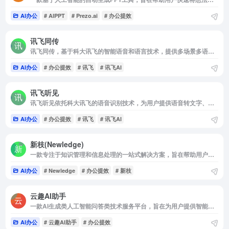
AI办公
# AIPPT
# Prezo.ai
# 办公提效
讯飞同传
讯飞同传，基于科大讯飞的智能语音和语言技术，提供多场景多语种实时转写翻译、同声传译、直播字幕上屏和会议记录分享等一体化同传服务。
AI办公
# 办公提效
# 讯飞
# 讯飞AI
讯飞听见
讯飞听见依托科大讯飞的语音识别技术，为用户提供语音转文字、录音转文字等服务。把录音转成文字选讯飞听见，1小时音频最快5分钟出稿，高效安全。
AI办公
# 办公提效
# 讯飞
# 讯飞AI
新枝(Newledge)
一款专注于知识管理和信息处理的一站式解决方案，旨在帮助用户高效收集、整理和输出信息
AI办公
# Newledge
# 办公提效
# 新枝
云趣AI助手
一款AI生成类人工智能问答类技术服务平台，旨在为用户提供智能问答、绘画与音乐创作、多端同步与自定义应用以及实用工具与帮助中心等服务。
AI办公
# 云趣AI助手
# 办公提效