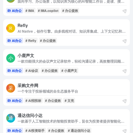
面向学习、办公场景，以知识库为核心的AI智能工作台，是读、搜、写一体的效率工具
AI办公
# IMA
# IMA.copilot
# 办公提效
Refly
AI Native，创作引擎。由多线程对话、知识库集成、上下文记忆和智能搜索驱动，Refly 是将创意转化为优质内容的最佳方式。
AI办公
# Refly
# 办公提效
小鹿声文
一款功能强大的会议声文记录软件，轻松沟通记录，高效整理回顾，帮您提升学习和工作的效率，你身边的全能AI助理
AI办公
# AI会议
# 办公提效
# 小鹿声文
采购文件网
一个专注于投标领域的全生态服务平台
AI办公
# AI招投标
# 办公提效
# 文兜
通达信问小达
一款基于人工智能技术的智能投资助手，旨在为投资者提供智能化的选股、资讯检索和答疑解惑等服务
AI办公
# AI投资助手
# 办公提效
# 通达信问小达