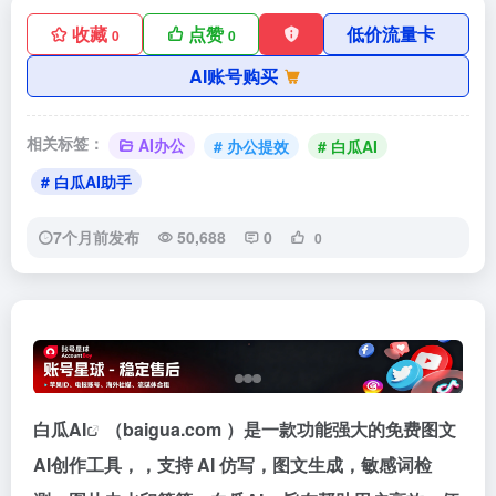
收藏
点赞
低价流量卡
0
0
AI账号购买
相关标签：
AI办公
# 办公提效
# 白瓜AI
# 白瓜AI助手
7个月前发布
50,688
0
0
白瓜AI
（baigua.com ）是一款功能强大的免费图文
AI创作工具，，支持 AI 仿写，图文生成，敏感词检