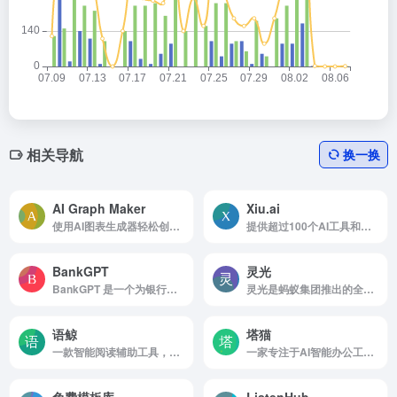
相关导航
换一换
AI Graph Maker
Xiu.ai
使用AI图表生成器轻松创建各类图表。将您的数据转换为定制的柱状图、折线图、流程图、饼图和散点图
提供超过100个AI工具和模型
BankGPT
灵光
BankGPT 是一个为银行和企业打造的 AI 平台，自动化处理财务文档——高效提取、生成和分析对账单、发票和收据。
灵光是蚂蚁集团推出的全模态通用 AI 助手平台，定位为“让复杂变简单”的智能生产力工具。
语鲸
塔猫
一款智能阅读辅助工具，旨在提升用户的文本信息处理效率
一家专注于AI智能办公工具的创新公司，AIPPT，AI抠图、智能简历、AI视频等工具
免费模板库
ListenHub