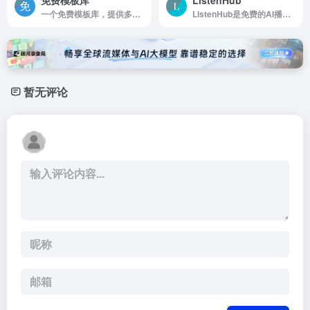
一个免费模板库，提供多种类型的模板，涵盖各类场景，如简历、报告、传单、发票、海报、贺卡、名片、清单、请柬、求职信、日程表、信纸、证书等。
ListenHub是免费的AI播客生成工具，支持中文语音合成。上传文件、输入话题即可生成超真实人声播客。免费使用，支持PDF、Youtube、TXT等多种格式。
暂无评论