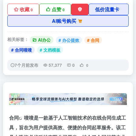
收藏
点赞
低价流量卡
0
0
AI账号购买
相关标签：
AI办公
# 办公提效
# 合同
# 合同嗖嗖
# 文档模板
7个月前发布
57,377
0
0
合同
嗖嗖是一款基于人工智能技术的在线合同生成工
具，旨在为用户提供高效、便捷的合同起草服务。该工