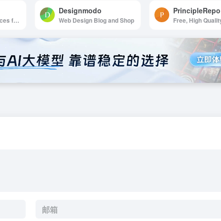
Designmodo
PrincipleRepo
Hand-picked resources for web designer and developers, constantly updated.
Web Design Blog and Shop