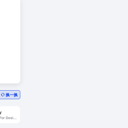
换一换
y
Free Resources For Designers