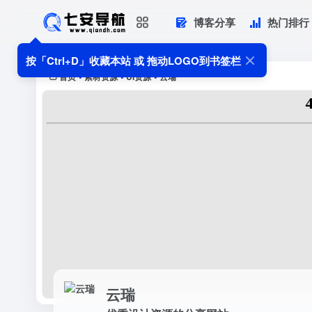
博客分享
热门排行
云瑞
优秀设计资源的分享网站
按「Ctrl+D」收藏本站 或 拖动LOGO到书签栏
首页
素材资源
UI资源
云瑞
•
•
•
云瑞