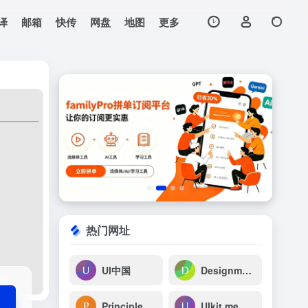
译
邮箱
快传
网盘
地图
更多
打开网站
热门网址
UI中国
Designmodo
PrincipleRepo
UIkit.me