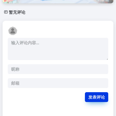
暂无评论
发表评论