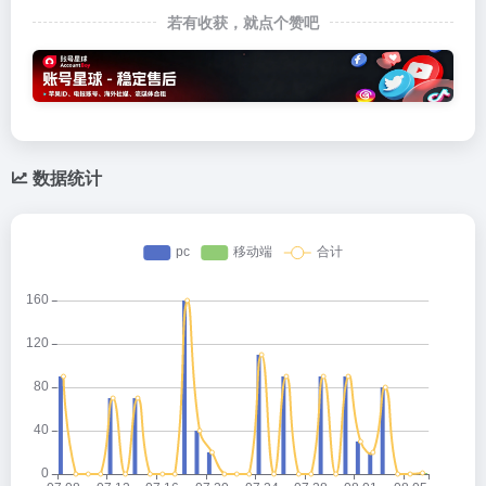
若有收获，就点个赞吧
数据统计