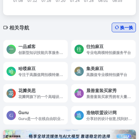
相关导航
换一换
一品威客
往拍麻豆
创新型知识技能共享服务平台
专业电商模特拍摄服务平台
哈喽麻豆
集美麻豆
专注于高颜值网拍模特兼职接单和买家秀的平台
高颜值专业模特拍摄平台
花瓣美思
晨善童装买家秀
花瓣网旗下的一个高端设计服务经纪平台，专注于为设计师和雇主提供高效、安全、专业的设计服务对接
晨善童装买家秀拥有大量优质的真实童装买家拍摄,儿童买家秀社区评论秀图片秀,宝宝视频秀为商家接单平台
Guru
造物联盟设计网
Guru是一个在线自由职业者平台，该平台覆盖了广泛的技能领域，包括编程、设计、写作、营销、财务、工程等，适合不同类型的自由职业者和企业需求。
分享好的设计创意,找到好的设计师