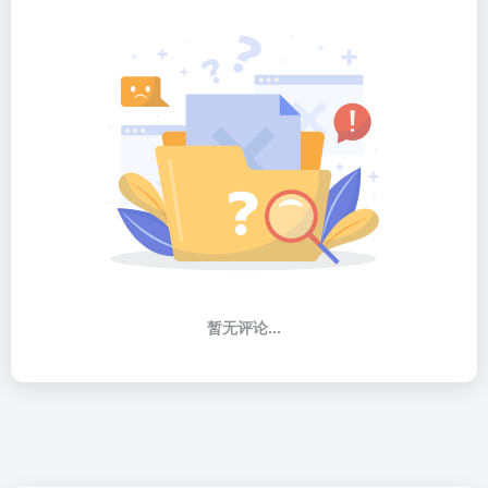
暂无评论...