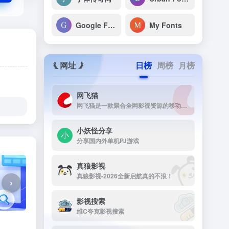
Google Font
My Fonts
网址
日榜
周榜
月榜
网飞猫
网飞猫是一款聚合全网影视资源的移动端播放应用，主打免费、高画...
小妖怪分享
分享国内外单机PJ游戏
真狼影视
真狼影视-2026全新启航真的不浪！
›
影视搜索
维C夸克影视搜索