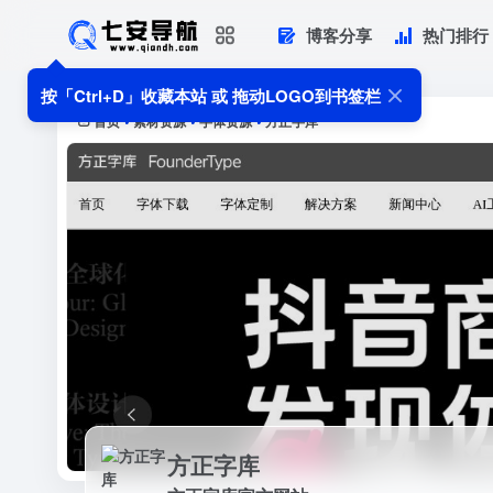
博客分享
热门排行
方正字库
方正字库官方网站
按「Ctrl+D」收藏本站 或 拖动LOGO到书签栏
首页
素材资源
字体资源
方正字库
•
•
•
方正字库