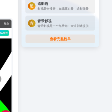
追影猫
影视聚合搜索，在线随心看！追影猫最新地址发布页（zhuiyingmao.vip），汇集全球最全电影、电视剧、综艺、动漫、纪录片等影视资源站点！
青禾影视
青禾影视是一个免费为广大追剧迷提供在线播放的影视站，涵盖大量免费的VIP电视剧资源、最新上映大片、好看的综艺节目及动漫视频，是一个播放速度快，资源多的免费影视网站
查看完整榜单