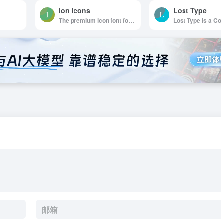
ion icons
Lost Type
The premium icon font for Ionic Framework