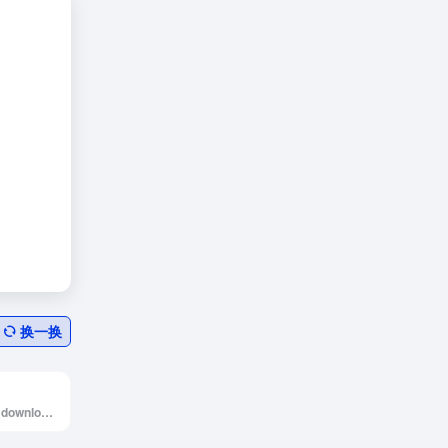
换一换
Archive of freely downloadable fonts.