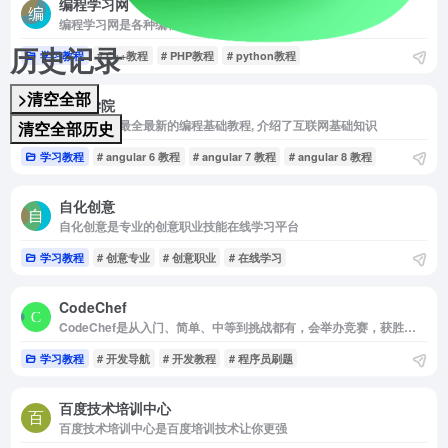
编程学习网
编程学习网是各种编程语言的基础知识
历史记录
学习教程
# C++教程
# PHP教程
# python教程
>清空全部
开发学院
开发学院是最全最新的编程基础教程, 介绍了互联网基础知识
清空全部历史
学习教程
# angular 6 教程
# angular 7 教程
# angular 8 教程
自化创意
自化创意是专业的创意职业技能在线学习平台
学习教程
# 创意专业
# 创意职业
# 在线学习
CodeChef
CodeChef是从入门、简单、中等到挑战都有，会举办竞赛，获胜者可是有奖金的哦!
学习教程
# 开发导航
# 开发教程
# 程序员刷题
百度技术培训中心
百度技术培训中心是百度培训技术让你更强