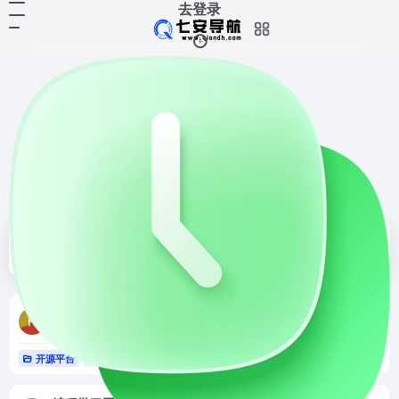
去登录
编程学习网
共 93 篇网址
排序
发布
更新
浏览
点赞
HZHControls官网
HZHControls官网是完全开源|.net framework4.0|类Layui控件|自定义控件|技术交流|论坛|WinFrom控件库
开源平台
# winfrom控件库
# 免费控件
# 开发社区