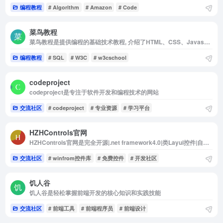
编程教程
# Algorithm
# Amazon
# Code
菜鸟教程
菜鸟教程是提供编程的基础技术教程, 介绍了HTML、CSS、Javascript、Python，Java，Ruby，C，PHP , MySQL等各种编程语言的基础知识。 同时本站中也提供了大量的在线实例，通过实例，您可以更...
编程教程
# SQL
# W3C
# w3cschool
codeproject
codeproject是专注于软件开发和编程技术的网站
交流社区
# codeproject
# 专业资源
# 学习平台
HZHControls官网
HZHControls官网是完全开源|.net framework4.0|类Layui控件|自定义控件|技术交流|论坛|WinFrom控件库
交流社区
# winfrom控件库
# 免费控件
# 开发社区
饥人谷
饥人谷是轻松掌握前端开发的核心知识和实践技能
交流社区
# 前端工具
# 前端程序员
# 前端设计