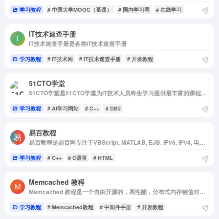
学习教程
# 中国大学MOOC（慕课）
# 国内学习网
# 在线学习
IT技术速查手册
IT技术速查手册是各类IT技术速查手册
学习教程
# IT技术网
# IT技术速查手册
# 开发教程
51CTO学堂
51CTO学堂是51CTO学堂为IT技术人员终生学习提供最丰富的课程资源库,数千名专业讲师和大厂工程师倾力分享了数万门在线视频课程,几乎覆盖了IT技术的各个领域:java、python、php、c、前端、数据...
学习教程
# AI学习网站
# C++
# DB2
易百教程
易百教程是易百网专注于VBScript, MATLAB, EJB, IPv6, IPv4, 电子商务, PostgreSQL, SQLite, SDLC, Assembly, 操作系统, JSON, iOS, 设计模式, VB.Net, 计算机基础知识, JSF, C#, Flex, GWT,...
学习教程
# C++
# C语言
# HTML
Memcached 教程
Memcached 教程是一个自由开源的，高性能，分布式内存键值对缓存系统
学习教程
# Memcached教程
# 中间件手册
# 开发教程