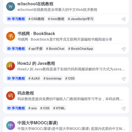
w3school在线教程
w3school在线教程是全球最大的中文Web技术教程
学习教程
# CSS教程
# html教程
# JavaScript学习
书栈网 · BookStack
书栈网 · BookStack是IT程序员互联网开源编程书籍阅读分享
学习教程
# api手册
# BookChat
# BookChatApp
How2J 的 Java教程
How2J 的 Java教程是基于实例代码和视频讲解的学习方式为Java职业生涯打下坚实的基础
学习教程
# AJAX
# bootstrap
# CSS
码农教程
码农教程是提供免费的IT编程入门教程和编程学习平台，本码农网涵盖php、java、mysql、html、css、javascript、jquery等流行的编程入门教程。
学习教程
# ava
# CSS
# HTML
中国大学MOOC(慕课)
中国大学MOOC(慕课)是中国大学MOOC(慕课) 是国内优质的中文MOOC学习平台，由爱课程网携手网易云课堂打造。平台拥有包括985高校在内提供的千余门课程，其中首批获得认定的国家精品在线开放课程322门，占...