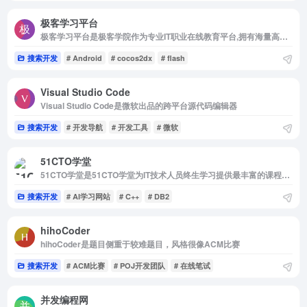
极客学习平台
极客学习平台是极客学院作为专业IT职业在线教育平台,拥有海量高清IT职业课程,涵盖30+个技术领域,如Android,iOS ,Flash,Java,Python,HTML5,Swift,Cocos2dx等视频教程.根据IT在线学习特点,极客学院...
搜索开发
# Android
# cocos2dx
# flash
Visual Studio Code
Visual Studio Code是微软出品的跨平台源代码编辑器
搜索开发
# 开发导航
# 开发工具
# 微软
51CTO学堂
51CTO学堂是51CTO学堂为IT技术人员终生学习提供最丰富的课程资源库,数千名专业讲师和大厂工程师倾力分享了数万门在线视频课程,几乎覆盖了IT技术的各个领域:java、python、php、c、前端、数据...
搜索开发
# AI学习网站
# C++
# DB2
hihoCoder
hihoCoder是题目侧重于较难题目，风格很像ACM比赛
搜索开发
# ACM比赛
# POJ开发团队
# 在线笔试
并发编程网