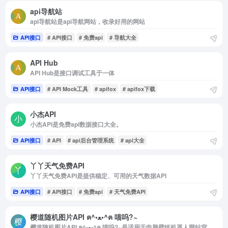
api导航站
api导航站是api导航网站，收录好用的网站
API接口
# API接口
# 免费api
# 导航大全
API Hub
API Hub是接口调试工具于一体
API接口
# API Mock工具
# apifox
# apifox下载
小杰API
小杰API是免费api数据接口大全。
API接口
# API
# api后台管理系统
# api大全
丫丫天气免费API
丫丫天气免费API是提供稳定、可用的天气数据API
API接口
# API接口
# 免费api
# 天气免费API
樱道随机图片API ฅ^•ﻌ•^ฅ 喵呜?~
樱道随机图片API ฅ^•ﻌ•^ฅ 喵呜?~是适用于电脑壁纸机器人网站背景APP软件等等