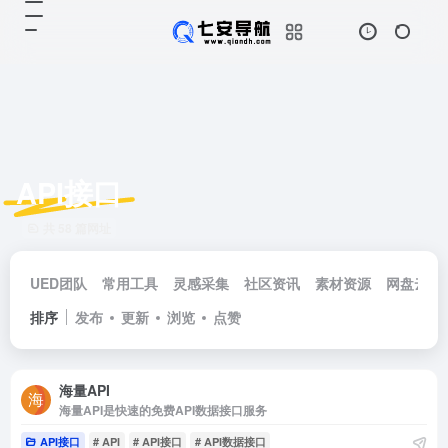
API接口
共 58 篇网址
UED团队
常用工具
灵感采集
社区资讯
素材资源
网盘云储
排序
发布
更新
浏览
点赞
海量API
海量API是快速的免费API数据接口服务
API接口
# API
# API接口
# API数据接口