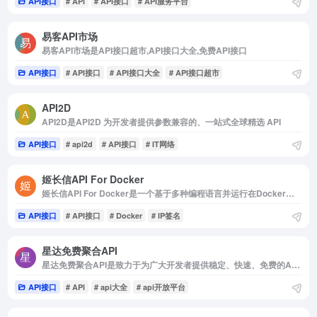
API接口
# API
# API接口
# API服务平台
易客API市场
易客API市场是API接口超市,API接口大全,免费API接口
API接口
# API接口
# API接口大全
# API接口超市
API2D
API2D是API2D 为开发者提供参数兼容的、一站式全球精选 API
API接口
# api2d
# API接口
# IT网络
姬长信API For Docker
姬长信API For Docker是一个基于多种编程语言并运行在Docker上开源免费不限制提供生活常用,出行服务
API接口
# API接口
# Docker
# IP签名
星达免费聚合API
星达免费聚合API是致力于为广大开发者提供稳定、快速、免费的API数据接口服务
API接口
# API
# api大全
# api开放平台