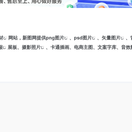
材
网站，新图网提供
png图片
、
psd图片
、矢量
图片
、
报
展板、
摄影照片
、卡通插画、电商主图、文案字库、音效