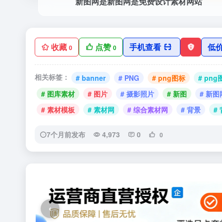
新图网是新图网是免费设计素材网站
收藏
点赞
手机查看
低
0
0
相关标签：
# banner
# PNG
# png图标
# png
# 图库素材
# 图片
# 摄影照片
# 新图
# 新图
# 素材模板
# 素材网
# 综合素材网
# 背景
#
7个月前发布
4,973
0
0
‹