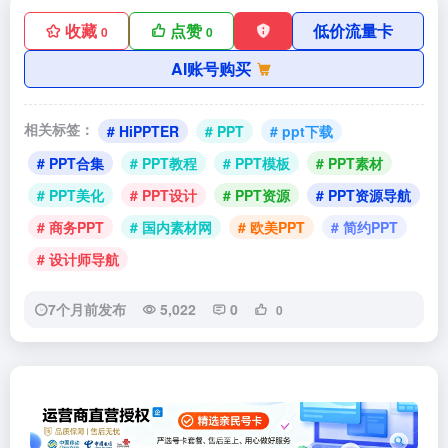
收藏
点赞
低价流量卡
0
0
AI账号购买
相关标签：
# HiPPTER
# PPT
# ppt下载
# PPT合集
# PPT教程
# PPT模板
# PPT素材
# PPT美化
# PPT设计
# PPT资源
# PPT资源导航
# 商务PPT
# 国内素材网
# 欧美PPT
# 简约PPT
# 设计师导航
7个月前发布
5,022
0
0