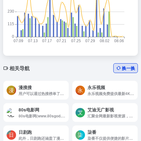
相关导航
换一换
漫搜搜
永乐视频
用户可以通过热搜榜单了解当前最受欢迎的动漫，同时也能查看高分推荐，帮助他们发现优质作品。漫搜搜还提供了浏览记录功能，方便用户随时回顾之前观看的内容。
永乐视频免费提供最新4K高清电影在线观看,最热门电视剧免费下载,收录最全的综艺片,动漫,台剧,日剧,泰剧,韩剧,美剧,全都有.用心做好站,全球更新最快No.1
80s电影网
艾迪无广影视
80s电影网(www.80sgod.com)提供最新高清MP4电影,电视剧,动漫下载.采用迅雷磁力链方式下载,免费手机电影电视剧就上80s电影天堂
汇聚全网最新影视资源，免费一键保存到网盘后观看
日剧跑
柒番
此外，日剧跑还涵盖了漫画改编的影视作品，丰富了用户的选择。通过FIX字幕和其他字幕组的支持，用户可以轻松找到带有中文字幕的影视资源，提升观影体验。无论是资深影迷还是新手，日剧跑都能满足他们对日剧和动漫的热爱。
染番不仅提供便捷的影片索引和导航，还定期更新热门标签和新番推荐，让每位访客都能轻松找到自己喜爱的内容。加入染番，开启你的动漫之旅!