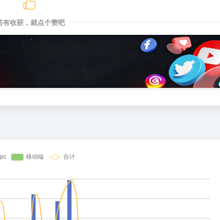
若有收获，就点个赞吧