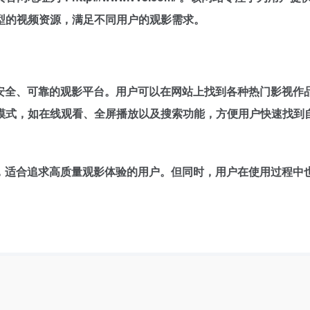
型的视频资源，满足不同用户的观影需求。
个安全、可靠的观影平台。用户可以在网站上找到各种热门影视作
模式，如在线观看、全屏播放以及搜索功能，方便用户快速找到
台，适合追求高质量观影体验的用户。但同时，用户在使用过程中