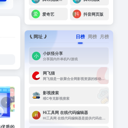
爱奇艺
抖音网页版
网址
日榜
周榜
月榜
小妖怪分享
分享国内外单机PJ游戏
网飞猫
网飞猫是一款聚合全网影视资源的移动端播放应用，主打免费、高画...
影视搜索
维C夸克影视搜索
›
Hi工具网 在线代码编辑器
Hi工具网 在线代码编辑器是提供代码在线运行工具
供优质的