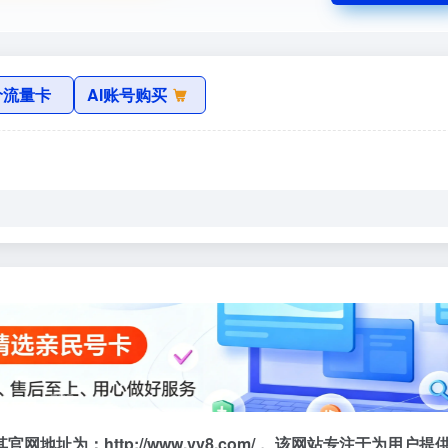
价流量卡
AI账号购买
址为：http://www.vv8.com/ 。该网站专注于为用户提