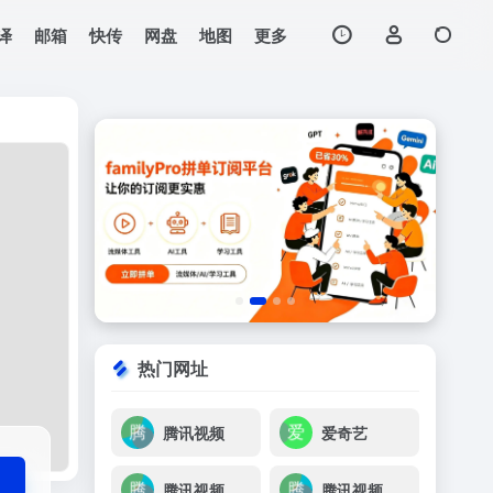
译
邮箱
快传
网盘
地图
更多
打开网站
热门网址
腾讯视频
爱奇艺
腾讯视频海外版
腾讯视频