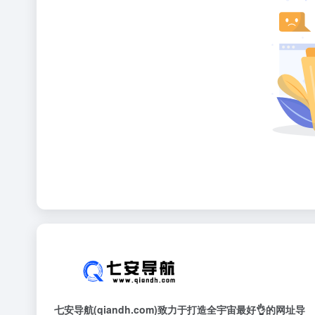
七安导航(qiandh.com)致力于打造全宇宙最好👌的网址导