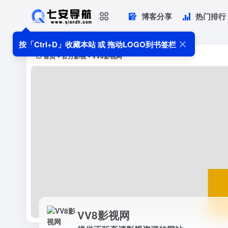
博客分享
热门排行
VV8影视网
提供正版高清影视资源的网站
按「Ctrl+D」收藏本站 或 拖动LOGO到书签栏
首页
官方影视
VV8影视网
•
•
VV8影视网