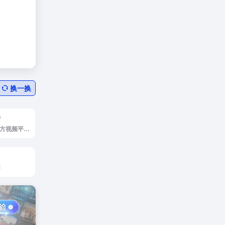
换一换
厅
欢喜首映放映厅官方视频平台-高清完整版电影在线观看
网