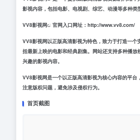
影视内容，包括电影、电视剧、综艺、动漫等多种类
VV8影视网
官网入口网址：http://www.vv8.com/
VV8影视网以正版高清影视为特色，致力于打造一
括最新上映的电影和经典剧集。网站还支持多种播放
兴趣的影视内容。
VV8影视网是一个以正版高清影视为核心内容的平
注意版权问题，避免涉及侵权行为。
首页截图