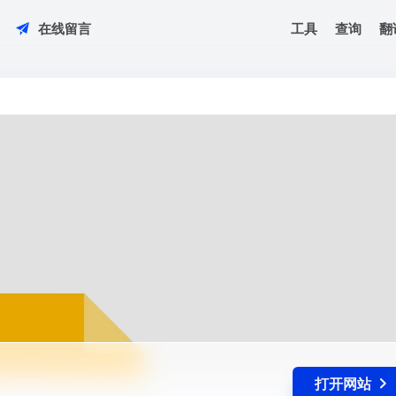
工具
查询
翻
在线留言
打开网站