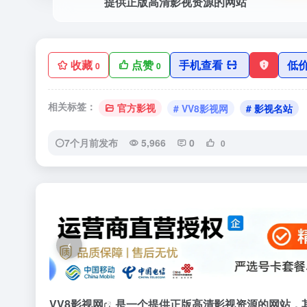
提供正版高清影视资源的网站
收藏
点赞
手机查看
低
0
0
相关标签：
官方影视
# VV8影视网
# 影视名站
7个月前发布
5,966
0
0
‹
VV8影视网
是一个提供正版高清影视资源的网站，其官网地