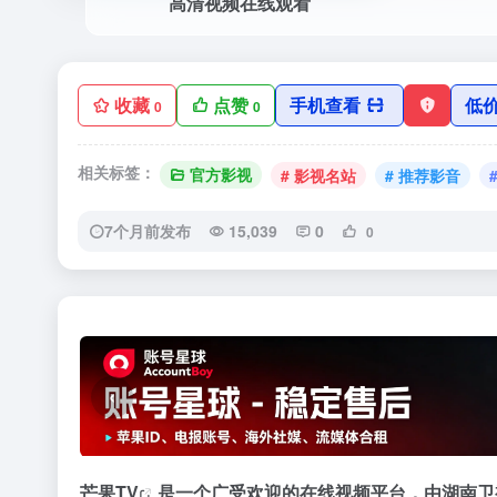
高清视频在线观看
收藏
点赞
手机查看
低
0
0
相关标签：
官方影视
# 影视名站
# 推荐影音
7个月前发布
15,039
0
0
‹
芒果TV
是一个广受欢迎的在线视频平台，由湖南卫