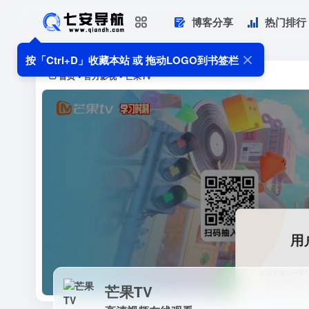
博客分享
热门排行
芒果TV
高清视频在线观看
按「Ctrl+D」收藏本站 或 拖动LOGO到书签栏
首页
官方影视
芒果TV
•
•
芒果TV