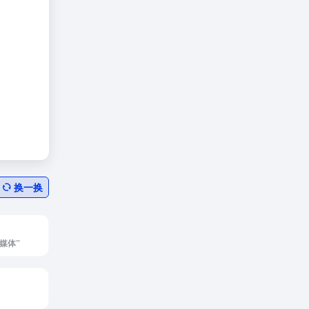
换一换
媒体”