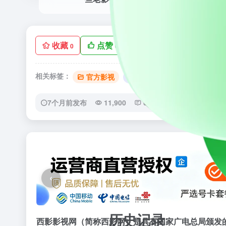
收藏
点赞
手机查看
低
0
0
相关标签：
官方影视
# 影视名站
7个月前发布
11,900
0
0
‹
历史记录
西影影视网（简称西影网）是具有国家广电总局颁发