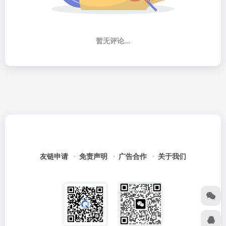
暂无评论...
友链申请
免责声明
广告合作
关于我们