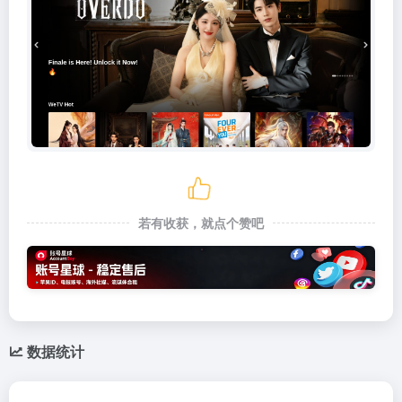
若有收获，就点个赞吧
数据统计