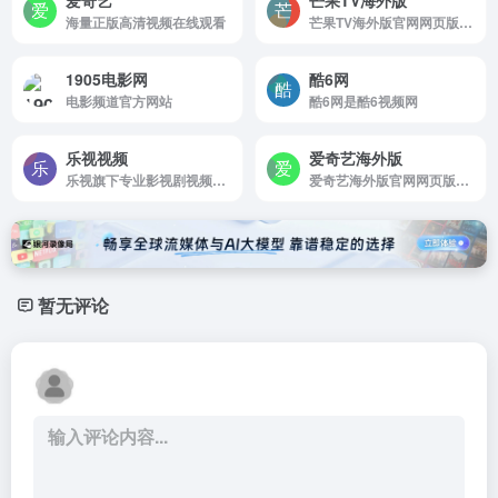
爱奇艺
芒果TV海外版
海量正版高清视频在线观看
芒果TV海外版官网网页版网址
1905电影网
酷6网
电影频道官方网站
酷6网是酷6视频网
乐视视频
爱奇艺海外版
乐视旗下专业影视剧视频网站
爱奇艺海外版官网网页版网址
暂无评论