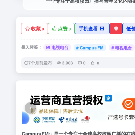
收藏
点赞
手机查看
低
0
0
相关标签：
电视电台
# Campus FM
# 电视电台
7个月前发布
3,903
0
0
‹
Campus FM
是一个专注于全球高校校园广播的在