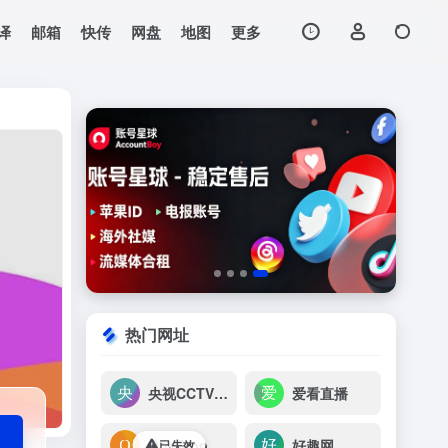
译
邮箱
快传
网盘
地图
更多
打开网站
的声音社区。
热门网址
央视CCTV节目
爱看直播
OneStop Radio
好趣网
已失效