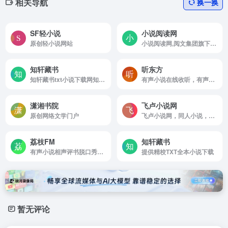
相关导航
换一换
SF轻小说
小说阅读网
原创轻小说网站
小说阅读网,阅文集团旗下网站
知轩藏书
听东方
知轩藏书txt小说下载网知轩藏书精校版txt下载
有声小说在线收听，有声读物mp3，儿童睡前故事
潇湘书院
飞卢小说网
原创网络文学门户
飞卢小说网，同人小说，好看的免费小说网
荔枝FM
知轩藏书
有声小说相声评书脱口秀广播剧听书直播FM
提供精校TXT全本小说下载
暂无评论