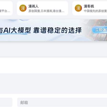
漫画人
漫客栈
哔哩哔哩正版漫画阅读平台, 海量官方漫画连载在线观看, 二次元动漫迷的追漫神器
原创国漫,日本漫画,港台漫画,韩国漫画,欧美漫画,好漫画,为看漫画的人而生。热门漫画：火影忍者、海贼王1147、死神、一拳超人、古惑仔88、山海逆战等