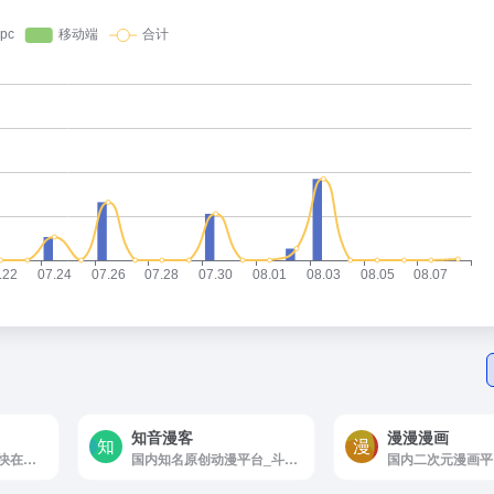
知音漫客
漫漫漫画
提供海量漫画,更新最快在线漫画欣赏
国内知名原创动漫平台_斗破苍穹漫画官网_知音漫客网
国内二次元漫画平