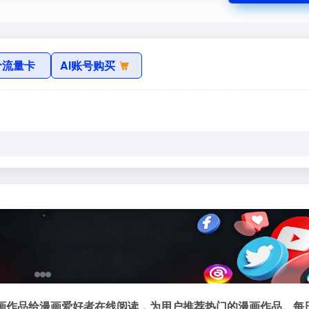
价流量卡
AI账号购买
画作品给漫画爱好者在线阅读，为用户推荐热门的漫画作品。每