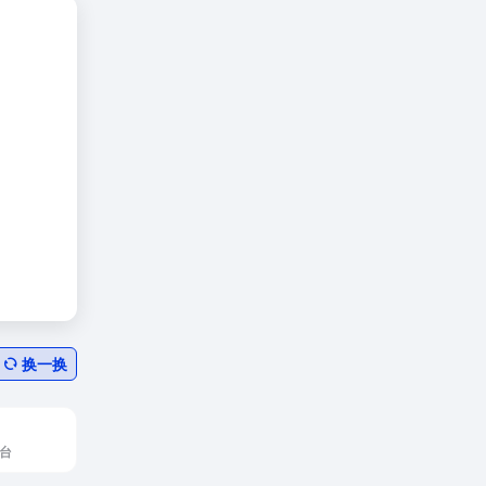
换一换
台