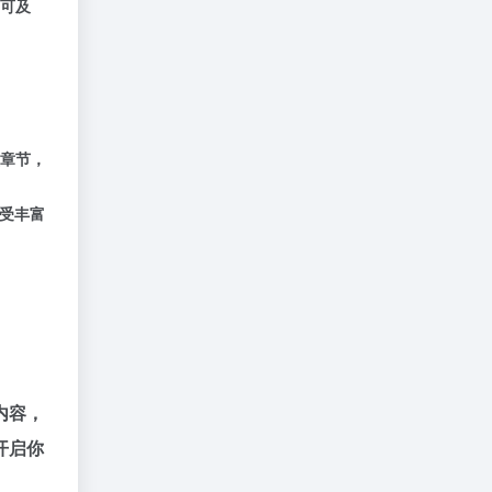
可及
章节，
受丰富
内容，
开启你