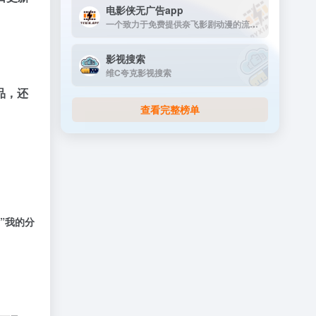
电影侠无广告app
一个致力于免费提供奈飞影剧动漫的流媒体播放平台
影视搜索
维C夸克影视搜索
品，还
查看完整榜单
”我的分