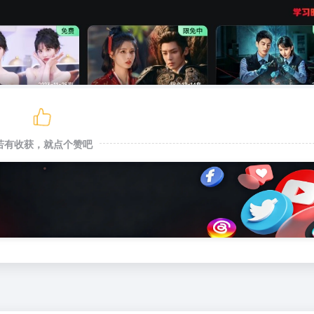
若有收获，就点个赞吧