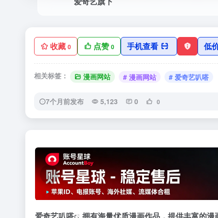
爱奇艺旗下
收藏
点赞
手机查看
低
0
0
相关标签：
漫画网站
# 漫画网站
# 爱奇艺叭嗒
7个月前发布
5,123
0
0
‹
爱奇艺叭嗒
拥有海量优质漫画作品，提供丰富的漫