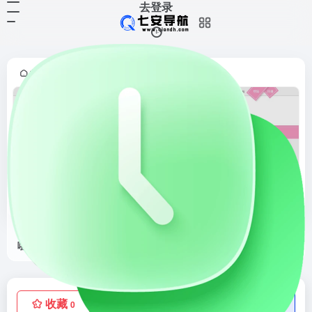
去登录
首页
二次元网
正文
•
•
cosplay啦
二次元cosplay一站式网站
收藏
点赞
低价流量卡
0
0