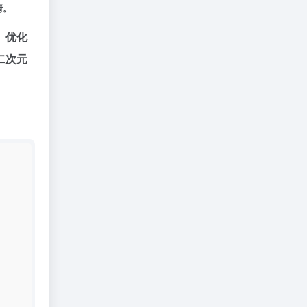
情。
、优化
二次元