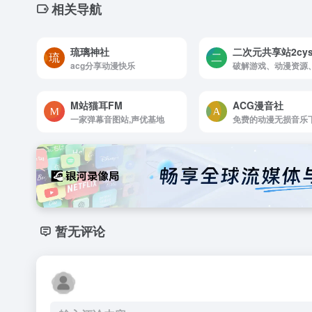
相关导航
琉璃神社
二次元共享站2cys
acg分享动漫快乐
M站猫耳FM
ACG漫音社
一家弹幕音图站,声优基地
暂无评论