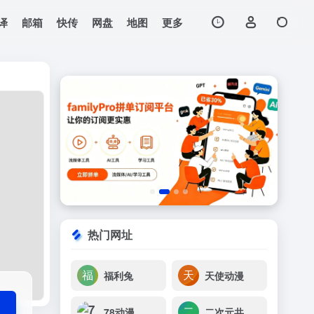
译
邮箱
快传
网盘
地图
更多
打开网站
热门网址
福利兔
天使动漫
78动漫
二次元共享站2cyshare