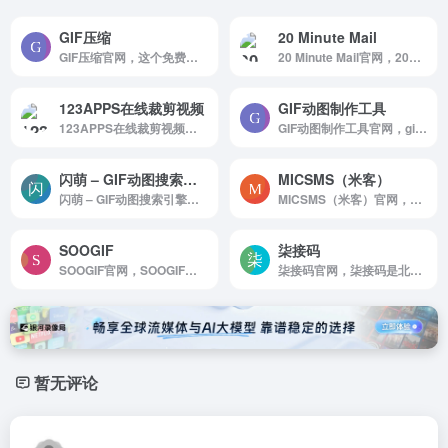
GIF压缩
20 Minute Mail
GIF压缩官网，这个免费的在线工具是压缩GIF动画唯一需要的。只需两个简单的步骤， 它会为您照顾GIF的优化。 您可以一次压缩多个文件，并上传大小不超过50MB的GIF文件。
20 Minute Mail官网，20分钟的临时邮件是一种一次性的电子邮件服务，可以击败垃圾邮件。使用免费安全的临时电子邮件避免垃圾邮件
123APPS在线裁剪视频
GIF动图制作工具
123APPS在线裁剪视频是123APPS在线裁剪视频，使用我们的视频剪切工具从任何在线视频中剪切片段！它支持任何格式 - MP4、AVI、3GP 等等！您可以剪辑最大 4 GB 的视频文件！
GIF动图制作工具官网，gif996动图996工具网支持多种gif编辑制作功能，打开网站即可进行多图合成gif，视频转高清gif，GIF压缩，GIF裁剪，GIF调速等功能，同时支持多张图片合成gif，视频转gif，不需要下载任何软件即可在线进行动态图片编辑制作。
闪萌 – GIF动图搜索引擎
MICSMS（米客）
闪萌 – GIF动图搜索引擎是Gif图片搜索引擎
MICSMS（米客）官网，提供短信在线免费接收，Receive SMS Online for Free，免费短信平台，在线短信接收，免费在线接收短信，虚拟手机号码申请，购买海外号码，购买号码，网站注册验证码，APP注册手机短信验证码，全自动接收短信验证码，手机验证码，验证码接收平台，短信验证码接收平台，接码网站，短信接收平台，免费短信，美国，加拿大，澳大利亚，英国电话号码
SOOGIF
柒接码
SOOGIF官网，SOOGIF提供搞笑，表情，美女，明星，热门事件GIF动图全搜索，GIF工具支持视频转GIF，图片合成GIF，GIF压缩，GIF编辑，GIF裁剪，在线录屏等功能。是QQ，微信斗图神器，微信公众号，微博，新媒体编辑GIF动图素材库，好玩的GIF出处发源地。
柒接码官网，柒接码是北美独家优质接码平台，所有号码均保证是第一次使用。接码平台高效且稳定，可以在两秒内出码，同时提供美国号码的重复接码和包月服务。
暂无评论