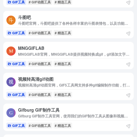
GIF工具
# GIF动图工具
# 精选工具
斗图吧
斗图吧官网，斗图吧提供了各种各样丰富的斗图表情包，以及功能强大且超级好用的表情包在线制作器和GIF动图制作工具，你可以在这里快速找到或者制作各种你想要的表情包
GIF工具
# GIF动图工具
# 精选工具
MNGGIFLAB
MNGGIFLAB官网，MNGGIFLAB提供视频转换成gif，gif添加文字，图片，gif分解，剪裁，合成，压缩编辑，在线录屏，录屏转换为gif功能
GIF工具
# GIF动图工具
# 精选工具
视频转高清gif动图
视频转高清gif动图官网，GIF5工具网支持多种gif编辑制作功能，打开网站即可进行多图合成gif，视频转高清gif，GIF压缩，GIF裁剪，GIF拼图等功能，同时支持手机端多张图片合成gif，视频转gif，不需要下载任何软件即可在线进行动态图片编辑制作。
GIF工具
# GIF动图工具
# 精选工具
Gifburg GIF制作工具
Gifburg GIF制作工具官网，使用我们的GIF制作工具从图像和视频制作GIF。 将MP4，YouTube，WebP转换为GIF动画。 从我们庞大的目录中搜索，下载和编辑GIF。
GIF工具
# GIF动图工具
# 精选工具