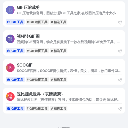
GIF压缩裁剪
GIF压缩裁剪官网，图贴士(原GIF工具之家)在线图片压缩尺寸大小和视频转gif在线制作工具，支持JPG压缩，PNG压缩，GIF压缩等免费在线图片制作工具网。
GIF工具
# GIF动图工具
# 精选工具
视频转GIF图
视频转GIF图官网，动次是科握旗下一款在线视频转GIF免费工具。它是为新媒体运营定制的动图制作软件，提供三种GIF尺寸选择，分别对应微信公众号贴图最佳尺寸，微博配图最佳大小和微信表情包制作。动次支持手机浏览器制作视频动图，生成适合微信，微博发布的GIF图片大小。您也可以用小视频制作表情包，并直接将GIF导出保存在手机。
GIF工具
# GIF动图工具
# 精选工具
SOOGIF
SOOGIF官网，SOOGIF提供搞笑，表情，美女，明星，热门事件GIF动图全搜索，GIF工具支持视频转GIF，图片合成GIF，GIF压缩，GIF编辑，GIF裁剪，在线录屏等功能。是QQ，微信斗图神器，微信公众号，微博，新媒体编辑GIF动图素材库，好玩的GIF出处发源地。
GIF工具
# GIF动图工具
# 精选工具
逗比拯救世界（表情搜索）
逗比拯救世界（表情搜索）官网，搜索表情包的话，建议去 逗比拯救世界 这个网站上搜索。比如你这个问题，你总知道这个是 狗 或者 犬吧。
GIF工具
# GIF动图工具
# 精选工具