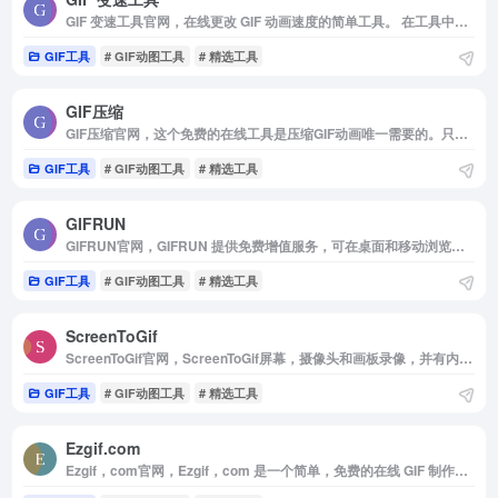
GIF 变速工具官网，在线更改 GIF 动画速度的简单工具。 在工具中上传 Gif 动画图片，使用范围滑块修改 GIF 动画的速度，然后单击提交按钮。 修改 GIF 速度后，会显示速度更改后的 GIF 预览以及下载按钮。 此工具有助于修改 GIF 图像运行得更快或更慢而不会降低质量。
GIF工具
# GIF动图工具
# 精选工具
GIF压缩
GIF压缩官网，这个免费的在线工具是压缩GIF动画唯一需要的。只需两个简单的步骤， 它会为您照顾GIF的优化。 您可以一次压缩多个文件，并上传大小不超过50MB的GIF文件。
GIF工具
# GIF动图工具
# 精选工具
GIFRUN
GIFRUN官网，GIFRUN 提供免费增值服务，可在桌面和移动浏览器上创建高清 GIF 和 WebP 动画图像，该服务最初于 2013 年推出，多年来不断发展，提供了一种快速简便的方式来从各种来源创建最高质量的内容。用户可以从视频上传，YouTube，TikTok，Vimeo 和更多网站创建 GIF/WebP 图像。
GIF工具
# GIF动图工具
# 精选工具
ScreenToGif
ScreenToGif官网，ScreenToGif屏幕，摄像头和画板录像，并有内置编辑器
GIF工具
# GIF动图工具
# 精选工具
Ezgif.com
Ezgif，com官网，Ezgif，com 是一个简单，免费的在线 GIF 制作工具和工具集，用于基本的动画图像编辑。在这里，您可以创建，编辑和转换 GIF，APNG，WebP，MNG 和 AVIF 动画。