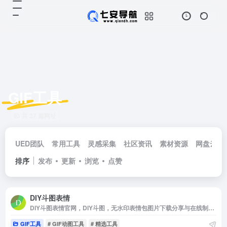
GIF工具
共 27 篇网址
UED团队
常用工具
灵感采集
社区资讯
素材资源
网盘云储
排序
发布
更新
浏览
点赞
DIY斗图表情
DIY斗图表情官网，DIY斗图，无水印表情包图片下载分享与在线制作字幕GIF，gif制作，动图加字恶搞制作，来diy属于自己的表情包吧！
GIF工具
# GIF动图工具
# 精选工具