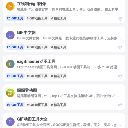
在线制作gif图像
在线制作gif图像官网，简单的在线工具，使gif动画图像。 在工具中添加图像（jpg，png）并设置gif动画间隔，在gif中添加文本（可选），调整GIF尺寸（可选），然后单击“制作gif图像”按钮以生成gif动画
GIF工具
# GIF动图工具
# 精选工具
GIF中文网
GIF中文网官网，GIF中文网是一款专业的在线gif制作工具，支持多种gif在线编辑功能，包括gif合成，视频转gif，gif压缩，gif拼图，gif裁剪，gif改大小，gif加字，gif分解等功能，操作简单快捷高效。
GIF工具
# GIF动图工具
# 精选工具
ezgifmaster动图工具
ezgifmaster动图工具官网，SOOGIF动图工具箱，30多个GIF处理功能，3步即可制作一张GIF动态图片，可以满足80%以上GIF动图和图片的制作和编辑处理。
GIF工具
# GIF动图工具
# 精选工具
踢踢零动图
踢踢零动图官网，tt0，top GIF工具支持视频转GIF，图片合成GIF，GIF编辑，GIF裁剪等功能。是QQ，微信斗图神器，微信公众号，微博，新媒体编辑GIF动图素材库，好玩的GIF出处发源地。
GIF工具
# GIF动图工具
# 精选工具
GIF动图工具大全
GIF动图工具大全官网，SOOGIF提供搞笑，表情，美女，明星，热门事件GIF动图全搜索，GIF工具支持视频转GIF，图片合成GIF，GIF压缩，GIF编辑，GIF裁剪，在线录屏等功能。是QQ，微信斗图神器，微信公众号，微博，新媒体编辑GIF动图素材库，好玩的GIF出处发源地。