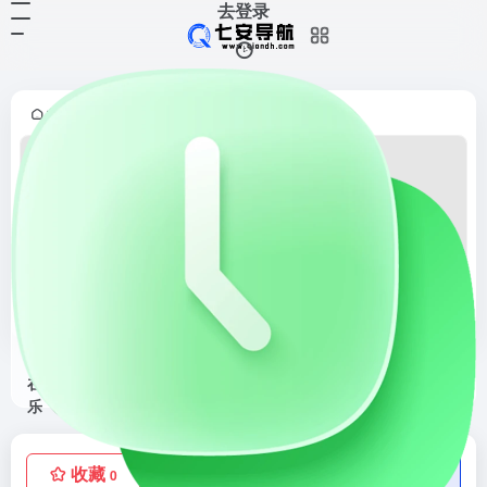
去登录
首页
DJ音乐
正文
•
•
YesPlayMusic在线音乐
YesPlayMusic在线音乐官网，YesPlayMusic在线音乐，免费下载付费，vip音乐！
收藏
点赞
低价流量卡
0
0