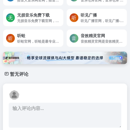
拾音人音乐网官网，拾音人音乐MV下载网分享提供好看的高清MV免费迅雷下载地址及无广告播放，使用MV音乐下载解析工具快速获取高清MV音乐下载地址，高清MV下载，车载MV音乐下载，高清MV免费下载网站。
音乐仓库官网，音乐仓库 一个无损音乐资源分享网站
无损音乐免费下载
听见广播
无损音乐免费下载官网，魅力音乐网，为您带最新最全的免费无损音乐下载。收录有大量flac，ape，wav，dsd，dts等格式的无损音乐，每首无损音乐都是精心挑选，无损音乐免费下载就来魅力音乐下载网。
听见广播官网，听见广播-可听可看的广播电台节目直播
听蛙
音效精灵官网
听蛙官网，听蛙是最专业的纯音乐社区，专注于分享好听的纯音乐，轻音乐，钢琴曲，新世纪音乐，背景音乐，提供在线试听，MP3下载，排行榜
音效精灵官网是音效精灵官网提供音效精灵电脑版下载，内置各种在线音效素材,音效库,特效音，其中包括掌声音效,恐怖音效,倒计时音效,雷声音效,警报音效,钟声音效等等。
暂无评论