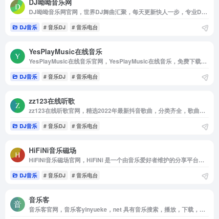
DJ呦呦音乐网
DJ呦呦音乐网官网，世界DJ舞曲汇聚，每天更新快人一步，专业DJ团队精心制作好听的串烧，打造车载DJ舞曲，为DJ工作者收录国外DJ舞曲，提供高音质在线试听及MP3免费下载，全方位满足DJ工作者及音乐爱好者的需求
DJ音乐
# 音乐DJ
# 音乐电台
YesPlayMusic在线音乐
YesPlayMusic在线音乐官网，YesPlayMusic在线音乐，免费下载付费，vip音乐！
DJ音乐
# 音乐DJ
# 音乐电台
zz123在线听歌
zz123在线听歌官网，精选2022年最新抖音歌曲，分类齐全，歌曲数量丰富，更新及时。种子音乐全站收集了经典老歌，欧美流行，中文DJ等期待您的体验。
DJ音乐
# 音乐DJ
# 音乐电台
HiFiNi音乐磁场
HiFiNi音乐磁场官网，HiFiNi 是一个由音乐爱好者维护的分享平台， 旨在解决问题互帮互助， 如果您有需求， 请注册账号并发布信息，详细描述歌曲信息等， 我们会尽力帮您寻找
DJ音乐
# 音乐DJ
# 音乐电台
音乐客
音乐客官网，音乐客yinyueke，net 具有音乐搜索，播放，下载，歌词同步显示，个人音乐播放列表同步等功能。