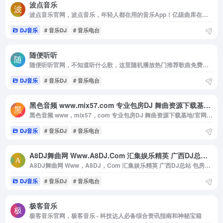
波点音乐
波点音乐官网，波点音乐，年轻人都在用的音乐App！亿级曲库在线畅听，网罗各种音乐大咖，学生党必备的宝藏应用。歌多，好看，省钱，极简界面与极致听歌体验，还原音乐原本的样子！
DJ音乐
# 音乐DJ
# 音乐电台
随便听听
随便听听官网，不知道听什么歌，这里随机播放热门推荐歌曲免费在线播放下载，这里至少收集了过万首热门在网络上最全的音乐
DJ音乐
# 音乐DJ
# 音乐电台
黑色音频 www.mix57.com 专业包房DJ 舞曲资源下载基地!
黑色音频 www，mix57，com 专业包房DJ 舞曲资源下载基地!官网，打造中国DJ音乐文化，每天同步国内外DJ舞曲，高品质数字音乐在线试听及下载，全方位满足DJ工作者及音乐爱好者的需求。
DJ音乐
# 音乐DJ
# 音乐电台
A8DJ舞曲网 Www.A8DJ.Com 汇集娱乐精英 广西DJ总站 包房精品DJ舞曲汇聚平台
A8DJ舞曲网 Www，A8DJ，Com 汇集娱乐精英 广西DJ总站 包房精品DJ舞曲汇聚平台官网，A8DJ舞曲网以东南亚DJ为核心，提供最新包房DJ音乐，每天更新快人一步，专业DJ团队精心制作好听的串烧，打造车载DJ舞曲，为DJ工作者收录国外DJ舞曲，提供高音质在线试听及MP3免费下载，全方位满足DJ工作者及音乐爱好者的需求。
DJ音乐
# 音乐DJ
# 音乐电台
极客音乐
极客音乐官网，极客音乐 - 科技达人必备综合资讯指南和神秘宝箱