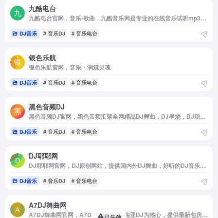
九酷电台
九酷电台官网，音乐-歌曲，九酷音乐网是专业的在线音乐试听mp3下载网站，收录了网上最新歌曲和流行音乐，网络歌曲，好听的歌，抖音热门歌曲，经典老歌等最新流行歌曲MP3下载试听服务，是您寻找好听的歌首选网站。
DJ音乐
# 音乐DJ
# 音乐电台
银色乐航
银色乐航官网，音乐・润筑灵魂
DJ音乐
# 音乐DJ
# 音乐电台
黑色音频DJ
黑色音频DJ官网，黑色音频汇聚全网精品DJ舞曲，DJ串烧，DJ现场，DJ慢摇，电音，3D环绕，更新速度快，种类全，音质好，优秀的DJ团队引领DJ潮流，享受高品质DJ听觉盛宴一切尽在黑色音频DJ
DJ音乐
# 音乐DJ
# 音乐电台
DJ耶耶网
DJ耶耶网官网，DJ原创网站，提供国内外DJ舞曲，好听的DJ音乐，劲爆的DJ舞曲音乐MP3免费下载，专业提供DJ嗨嗨网，DJ舞曲，DJ串烧，dj现场，dj慢摇，尽在DJ嗨吧-DJ耶耶网
DJ音乐
# 音乐DJ
# 音乐电台
A7DJ舞曲网
A7DJ舞曲网官网，A7DJ舞曲网以东南亚DJ为核心，提供最新包房DJ音乐，，每天更新快人一步，专业DJ团队精心制作好听的串烧，打造车载DJ舞曲，为DJ工作者收录国外DJ舞曲，提供高音质在线试听及MP3免费下载，全方位满足DJ工作者及音乐爱好者的需求。
已失效