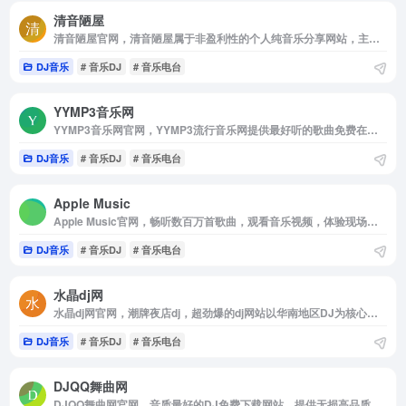
清音陋屋
清音陋屋官网，清音陋屋属于非盈利性的个人纯音乐分享网站，主要为喜欢轻音乐，纯音乐的朋友创建，其主要内容为忧伤轻音乐，影视配乐，忧伤散文，清音陋屋网站创建总结为“用耳聆听，用心感受”。
DJ音乐
# 音乐DJ
# 音乐电台
YYMP3音乐网
YYMP3音乐网官网，YYMP3流行音乐网提供最好听的歌曲免费在线试听的音乐网站。收录了网上最新最流行的mp3音乐，网络歌曲，非主流，DJ音乐，伤感歌曲，经典老歌等等mp3歌曲，是您寻找好听的歌曲首选网站。
DJ音乐
# 音乐DJ
# 音乐电台
‎Apple Music
‎Apple Music官网，畅听数百万首歌曲，观看音乐视频，体验现场表演，一切尽在 Apple Music。订阅后即可在网页，App 或 Android 设备上播放。
DJ音乐
# 音乐DJ
# 音乐电台
水晶dj网
水晶dj网官网，潮牌夜店dj，超劲爆的dj网站以华南地区DJ为核心，提供无损高品质DJ舞曲，每天更新快人一步，我们网站有最专业DJ团队精心制作好听的串烧，打造精品车载DJ舞曲，为喜欢DJ的爱好者，提供高音质在线试听及MP3免费下载，全方位满足DJ音乐爱好者的需求。
DJ音乐
# 音乐DJ
# 音乐电台
DJQQ舞曲网
DJQQ舞曲网官网，音质最好的DJ免费下载网站，提供无损高品质DJ舞曲分享，DJ舞曲下载，我们网站有最专业DJ大师和DJ舞曲制作团队精心混音打造的DJ串烧和夜店DJ舞曲，每天更新最潮最嗨的DJ音乐，DJ舞曲，DJ串烧，酒吧夜店舞曲，让您感受无损高品质DJ分享与下载的快乐，下载DJ就到DJQQ音乐网站 www，djqq，net