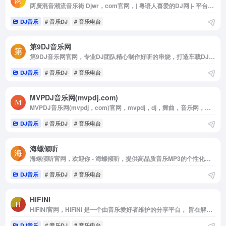
两廣混音潮流音乐街 Djwr，com官网，| 粤语人喜爱的DJ网 |- 平台提供海量好听的粤语Dj舞曲，精选分享经典慢摇串烧嗨歌音乐，同步更新全球各类流行混音作品，致力打造特色全粤语潮牌电音网。
DJ音乐
# 音乐DJ
# 音乐电台
第9DJ音乐网
第9DJ音乐网官网，专业DJ团队精心制作好听的串烧，打造车载DJ舞曲，提供高音质在线试听及MP3下载，全方位满足DJ音乐爱好者的需求。
DJ音乐
# 音乐DJ
# 音乐电台
MVPDJ音乐网(mvpdj.com)
MVPDJ音乐网(mvpdj，com)官网，mvpdj，dj，舞曲，音乐网，音乐下载，最新舞曲，舞曲下载，在线听歌，电子音乐，MP3下载，音乐电台，欧美舞曲，音乐社区
DJ音乐
# 音乐DJ
# 音乐电台
海螺倾听
海螺倾听官网，欢迎你 - 海螺倾听，提供高品质音乐MP3的个性化推荐，发布，P2P下载服务，以及线下音乐活动等互动内容
DJ音乐
# 音乐DJ
# 音乐电台
HiFiNi
HiFiNi官网，HiFiNi 是一个由音乐爱好者维护的分享平台， 旨在解决问题互帮互助， 如果您有需求， 请注册账号并发布信息，详细描述歌曲信息等， 我们会尽力帮您寻找HiFiNi MUSIC BBS - HiFiNi，COM
DJ音乐
# 音乐DJ
# 音乐电台