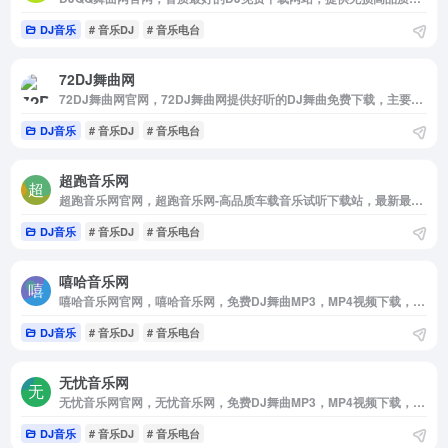
DJ音乐
# 音乐DJ
# 音乐电台
72DJ舞曲网
72DJ舞曲网官网，72DJ舞曲网提供好听的DJ舞曲免费下载，主要包括国内外最新dj音乐，好听的中文舞曲，dj串烧全部精心打造。北方最好的dj舞曲在线试听网站！
DJ音乐
# 音乐DJ
# 音乐电台
超跑音乐网
超跑音乐网官网，超跑音乐网-高品质车载音乐试听下载站，最新最丰富的车载音乐DJ舞曲，真正的无损高品质音乐，好看好听的视频MV，尽在超跑音乐网，发烧友专属无损音乐网
DJ音乐
# 音乐DJ
# 音乐电台
嘻哈音乐网
嘻哈音乐网官网，嘻哈音乐网，免费DJ舞曲MP3，MP4视频下载，收录了网上最新歌曲和流行音乐，网络歌曲，好听的歌，非主流音乐，经典老歌，搞笑歌曲，儿童歌曲，英文歌曲等。是您寻找好听的歌首选网站
DJ音乐
# 音乐DJ
# 音乐电台
无忧音乐网
无忧音乐网官网，无忧音乐网，免费DJ舞曲MP3，MP4视频下载，收录了网上最新歌曲和流行音乐，网络歌曲，好听的歌，非主流音乐，经典老歌，搞笑歌曲，儿童歌曲，英文歌曲等。是您寻找好听的歌首选网站
DJ音乐
# 音乐DJ
# 音乐电台