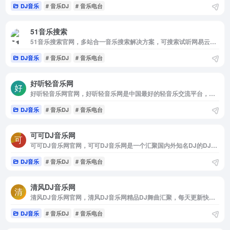
DJ音乐
# 音乐DJ
# 音乐电台
51音乐搜索
51音乐搜索官网，多站合一音乐搜索解决方案，可搜索试听网易云音乐，QQ音乐，酷狗音乐，酷我音乐，虾米音乐，百度音乐，一听音乐，咪咕音乐，荔枝FM，蜻蜓FM，喜马拉雅FM，全民K歌，5sing原创翻唱音乐。
DJ音乐
# 音乐DJ
# 音乐电台
好听轻音乐网
好听轻音乐网官网，好听轻音乐网是中国最好的轻音乐交流平台，专注于分享好听的轻音乐，纯音乐，经典钢琴曲，中国轻音乐，新世纪音乐，背景音乐，是专业的轻音乐在线试听，MP3下载网站。
DJ音乐
# 音乐DJ
# 音乐电台
可可DJ音乐网
可可DJ音乐网官网，可可DJ音乐网是一个汇聚国内外知名DJ的DJ平台，我们提供DJ舞曲app，包括ios，Android，pc端和微信公众号多客户端，提供求职招聘，原创舞曲发布，电音现场，舞曲视频，在线舞曲试听下载的综合性DJ门户网。
DJ音乐
# 音乐DJ
# 音乐电台
清风DJ音乐网
清风DJ音乐网官网，清风DJ音乐网精品DJ舞曲汇聚，每天更新快人一步，专业DJ团队精心制作好听的串烧，打造车载DJ舞曲，为DJ工作者收录国外DJ舞曲，提供高音质在线试听及MP3下载，全方位满足DJ工作者及音乐爱好者的需求。
DJ音乐
# 音乐DJ
# 音乐电台