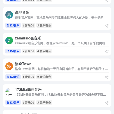
高地音乐
高地音乐官网，高地音乐网专门收集全世界伟大的乐队，歌手的所有无损音乐专辑，对人类有杰出贡献的音乐，都是网站收集的对象，欢迎你来获取你需要的音乐。
DJ音乐
# 音乐DJ
# 音乐电台
zaimusic在音乐
zaimusic在音乐官网，在音乐zaimusic，是一个只属于音乐的网站，汇集了国内国外的音乐网站，音乐微信公众号，音乐群，音乐资讯等，开启您的音乐之旅。
DJ音乐
# 音乐DJ
# 音乐电台
洛奇Town
洛奇Town官网，每日精选一天只有两首曲子，有些不够听的样子；发现音乐来源是网易云音乐，虾米音乐以及QQ音乐的每日推荐。如果你喜欢本站每日推荐的音乐，那么你可以在这里发现心动的声音。
DJ音乐
# 音乐DJ
# 音乐电台
172Mix舞曲音乐
172Mix舞曲音乐官网，172Mix舞曲音乐是音质最好的Dj免费下载网站，提供无损高品质Dj舞曲分享，Dj舞曲下载，每天更新最潮最嗨的Dj音乐，Dj舞曲
DJ音乐
# 音乐DJ
# 音乐电台