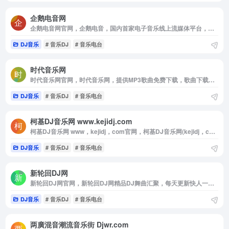
企鹅电音网
企鹅电音网官网，企鹅电音，国内首家电子音乐线上流媒体平台，它拥有很多有共同爱好的朋友在彼此交流，分享和感受音乐所给他们带来的快乐。电音帝国顶级，权威，专业的音乐态度！是一个集电子音乐，欧美潮流音乐，中国原创舞曲，小资音乐和网络音乐电台为主的高品质mp3分享平台，它也是国内外音乐达人，顶尖电子音乐人，各大名牌夜店的明星dj，音乐爱好者，都市时尚潮人的网络地。
DJ音乐
# 音乐DJ
# 音乐电台
时代音乐网
时代音乐网官网，时代音乐网，提供MP3歌曲免费下载，歌曲下载，在线试听流行歌曲和好听的歌，经典老歌大全，伤感歌曲，非主流音乐，好听的英文歌曲，儿童歌曲，网络歌曲，最新歌曲下载，下歌曲听音乐，在线听歌曲尽在时代音乐网。
DJ音乐
# 音乐DJ
# 音乐电台
柯基DJ音乐网 www.kejidj.com
柯基DJ音乐网 www，kejidj，com官网，柯基DJ音乐网(kejidj，com)世界DJ舞曲汇聚，每天更新快人一步，专业DJ团队精心制作好听的串烧，打造车载DJ舞曲，为DJ工作者收录国外DJ舞曲，提供高音质在线试听及MP3免费下载，全方位满足DJ工作者及音乐爱好者的需求，云集2019年度最新最好听的dj音乐下载，更多dj酒吧慢摇，现场超劲爆dj舞曲实现同步更新，
DJ音乐
# 音乐DJ
# 音乐电台
新轮回DJ网
新轮回DJ网官网，新轮回DJ网精品DJ舞曲汇聚，每天更新快人一步，专业DJ团队精心制作好听的串烧，打造车载DJ舞曲，为DJ工作者收录国外DJ舞曲，提供高音质在线试听及MP3下载，全方位满足DJ工作者及音乐爱好者的需求。
DJ音乐
# 音乐DJ
# 音乐电台
两廣混音潮流音乐街 Djwr.com