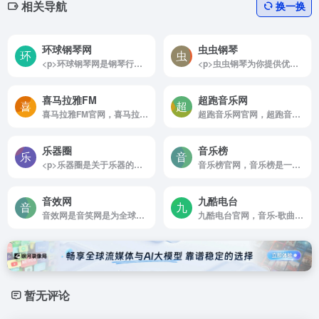
相关导航
换一换
环球钢琴网
虫虫钢琴
<p>环球钢琴网是钢琴行业集团化运作的门户网站。网站提供海量免费钢琴资源，并且每天以100+的数量持续更新，能够做到有曲可听、有谱可查，成为全网值得信赖的钢琴学习者的平台化、工具化网站。</p>
<p>虫虫钢琴为你提供优质的免费钢琴谱资源,合集钢琴谱，钢琴曲试听，钢琴演奏，琴友交流的音乐平台</p>
喜马拉雅FM
超跑音乐网
喜马拉雅FM官网，喜马拉雅是国内领先的音频分享平台， 汇集了有声小说，儿童故事，相声评书，京剧戏曲，新闻段子，广播电台等数亿条免费声音内容， 听书，听小说，听故事，听儿歌，听音乐， 为您找到每一天的精神食粮！
超跑音乐网官网，超跑音乐网-高品质车载音乐试听下载站，最新最丰富的车载音乐DJ舞曲，真正的无损高品质音乐，好看好听的视频MV，尽在超跑音乐网，发烧友专属无损音乐网
乐器圈
音乐榜
<p>乐器圈是关于乐器的综合门户网站，提供各种乐器的知识教程、乐曲曲谱，以及钢琴、吉他、二胡、古筝等热门乐器的简谱搜索和浏览。</p>
音乐榜官网，音乐榜是一个提供免费无损音乐和MP3歌曲下载的网站，旨在为音乐爱好者创建一个交流与分享资源的空间。该平台没有广告干扰，也不需要用户登录即可使用。
音效网
九酷电台
音效网是音笑网是为全球音效设计师、影视配乐师、音乐制作人、游戏音效师、背景音乐创作者等精心打造的一个垂直搜索和共享音效、配乐及声音素材的在线创作分享和推广平台！
九酷电台官网，音乐-歌曲，九酷音乐网是专业的在线音乐试听mp3下载网站，收录了网上最新歌曲和流行音乐，网络歌曲，好听的歌，抖音热门歌曲，经典老歌等最新流行歌曲MP3下载试听服务，是您寻找好听的歌首选网站。
暂无评论