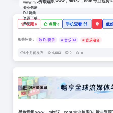
收藏
点赞
手机查看
低
0
0
相关标签：
DJ音乐
# 音乐DJ
# 音乐电台
6个月前发布
4,683
0
0
‹
黑色音频 www，mix57，com 专业包房DJ 舞