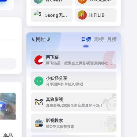
5song无损音乐网
HIFILIB
网址
日榜
周榜
月榜
网飞猫
网飞猫是一款聚合全网影视资源的移动端播放应用，主打免费、高画...
小妖怪分享
分享国内外单机PJ游戏
真狼影视
真狼影视-2026全新启航真的不浪！
›
影视搜索
维C夸克影视搜索
曲，高品