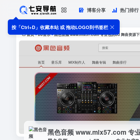
博客分享
热门排行
黑色音频 www，mix57，com 
按「Ctrl+D」收藏本站 或 拖动LOGO到书签栏
线试听及下载，全方位满...
首页
DJ音乐
黑色音频 www.mix57.com 专业包房DJ 舞曲资源
•
•
黑色音频 www.mix57.com