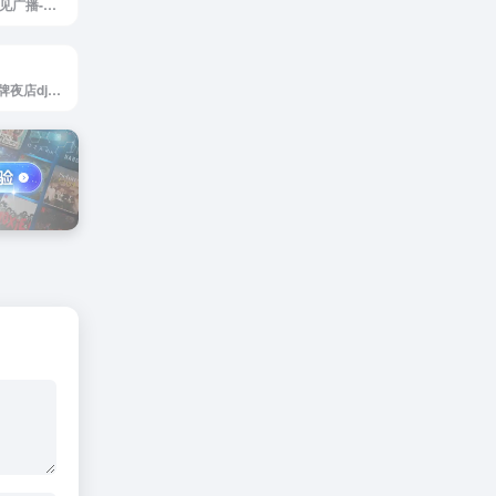
听见广播官网，听见广播-可听可看的广播电台节目直播
水晶dj网官网，潮牌夜店dj，超劲爆的dj网站以华南地区DJ为核心，提供无损高品质DJ舞曲，每天更新快人一步，我们网站有最专业DJ团队精心制作好听的串烧，打造精品车载DJ舞曲，为喜欢DJ的爱好者，提供高音质在线试听及MP3免费下载，全方位满足DJ音乐爱好者的需求。