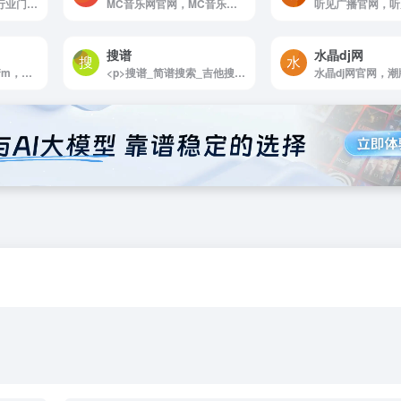
<p>中国古筝网,古筝行业门户网站，专业古筝电视频道</p>
MC音乐网官网，MC音乐网是国内具有影响力喊麦平台，MC没有止境我们永远在探索中创新。我们的使命就是完成每一位mc爱好者的梦想，将中国的MC发扬光大永不裂变。我们承诺只做健康绿色正能量的音乐。
搜谱
水晶dj网
Di，fm官网， Di，fm，电子舞曲广播是一个多渠道的网络广播服务平台，专注于电子舞曲学校的音乐推广和创作，收集优秀的电子音乐资源。网站主要提供MP3，WindowsMedia音频，AAC-HE格式，最难能可贵的是网站上所有歌曲都是免费使用的。
<p>搜谱_简谱搜索_吉他搜谱_曲谱搜索_中国曲谱网</p><p> <span>打赏</span><span class="like-count">赞</span><span>微海报</span><span>分享</span></p>