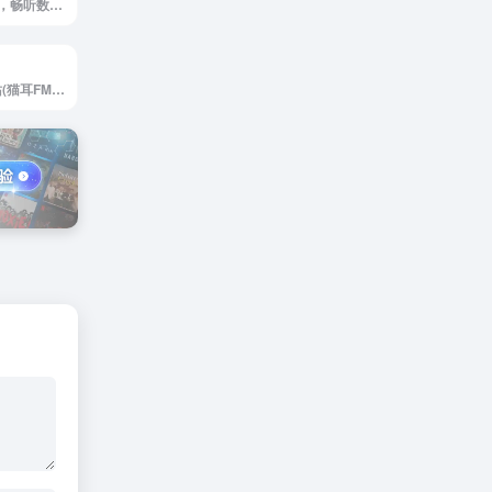
‎Apple Music官网，畅听数百万首歌曲，观看音乐视频，体验现场表演，一切尽在 Apple Music。订阅后即可在网页，App 或 Android 设备上播放。
猫耳FM官网，M站(猫耳FM)是第一家弹幕音图站，同时也是中国声优基地，在这里可以听电台，音乐，翻唱，小说和广播剧，用二次元声音连接三次元，