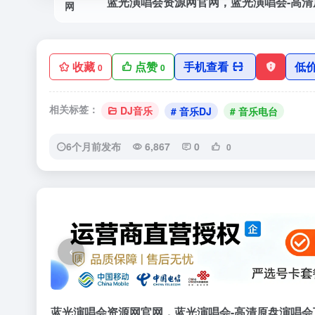
收藏
点赞
手机查看
低
0
0
相关标签：
DJ音乐
# 音乐DJ
# 音乐电台
6个月前发布
6,867
0
0
‹
蓝光演唱会资源网官网，蓝光演唱会-高清原盘演唱会下载网