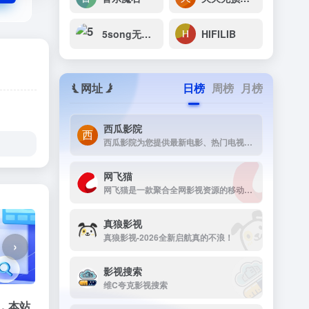
5song无损音乐网
HIFILIB
网址
日榜
周榜
月榜
西瓜影院
西瓜影院为您提供最新电影、热门电视剧、综艺动漫免费在线观看，高清流畅无广告，海量片源每日更新，打造极致观影体验。
网飞猫
网飞猫是一款聚合全网影视资源的移动端播放应用，主打免费、高画...
真狼影视
真狼影视-2026全新启航真的不浪！
›
影视搜索
维C夸克影视搜索
载，本站