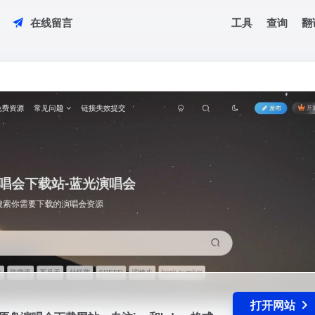
工具
查询
翻
在线留言
盘演唱会下载网站，专注iso和bdmv格式的蓝光Blu-ray Disc音乐会下
打开网站