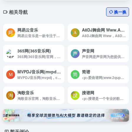
相关导航
换一换
网易云音乐
A8DJ舞曲网 Www.A8DJ.Com 汇集娱乐精英 广西DJ总站 包房精品DJ舞曲汇聚平台
网易云音乐是一款专注于发现与分享的音乐产品
A8DJ舞曲网 Www，A8DJ，Com 汇集娱乐精英 广西DJ总站 包房精品DJ舞曲汇聚平台官网，A8DJ舞曲网以东南亚DJ为核心，提供最新包房DJ音乐，每天更新快人一步，专业DJ团队精心制作好听的串烧，打造车载DJ舞曲，为DJ工作者收录国外DJ舞曲，提供高音质在线试听及MP3免费下载，全方位满足DJ工作者及音乐爱好者的需求。
365网(365音乐网)
声音网
365网(365音乐网)官网，高品质音乐Mp3下载试听网站，提供最新最好听的流行歌曲，网络歌曲，以及权威，全面的歌曲排行榜。
声音网是声音网为您提供声音素材,免注册,立即免费下载海量声音素材,声音素材下载,免费声音素材,免费声音素材下载,声音素材网,声音素材下载网站,免费声音素材下载网站.
MVPDJ音乐网(mvpdj.com)
简谱
MVPDJ音乐网(mvpdj，com)官网，mvpdj，dj，舞曲，音乐网，音乐下载，最新舞曲，舞曲下载，在线听歌，电子音乐，MP3下载，音乐电台，欧美舞曲，音乐社区
<p>爱曲谱网(www.2qupu.com)是国内专业的曲谱收藏分享网站，收录简谱、五线谱、吉他谱、钢琴谱、声乐戏曲等精品曲谱，同时提供各种曲谱下载、曲谱在线打印、曲谱爱好者分享交流等</p>
淘歌音乐
搜谱网
淘歌音乐官网，淘歌音乐，原创音乐歌曲交易平台，在线提供歌曲出售买卖，MV制作KTV发行，编曲伴奏制作，音乐推广宣传，音乐歌曲版权申请注册办理，是国内专业权威的原创音乐网站！
<p>搜谱是一个专业的歌谱搜索网站，主要有以下栏目：简谱，吉他谱，钢琴谱，电子琴谱，手风琴谱，二胡谱，笛萧谱，萨克斯谱，古筝谱，总谱，其他曲谱。</p>
暂无评论