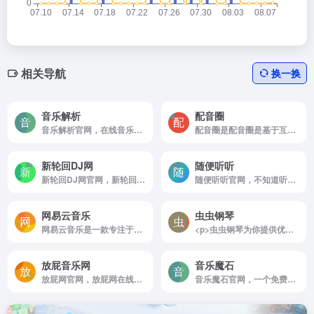
相关导航
换一换
音乐解析
配音圈
音乐解析官网，在线音乐解析
配音圈是配音圈是基于互联网配音服务为用户和配音员一对一在线交易配音服务的新型兼职平台，加盟专业配音员10000+，能完成各种类型的配音服务。在线网络配音就上配音圈，没有中间商，让配...
新轮回DJ网
随便听听
新轮回DJ网官网，新轮回DJ网精品DJ舞曲汇聚，每天更新快人一步，专业DJ团队精心制作好听的串烧，打造车载DJ舞曲，为DJ工作者收录国外DJ舞曲，提供高音质在线试听及MP3下载，全方位满足DJ工作者及音乐爱好者的需求。
随便听听官网，不知道听什么歌，这里随机播放热门推荐歌曲免费在线播放下载，这里至少收集了过万首热门在网络上最全的音乐
网易云音乐
虫虫钢琴
网易云音乐是一款专注于发现与分享的音乐产品
<p>虫虫钢琴为你提供优质的免费钢琴谱资源,合集钢琴谱，钢琴曲试听，钢琴演奏，琴友交流的音乐平台</p>
放屁音乐网
音乐魔石
放屁网官网，放屁网在线音乐搜索，可以在线免费下载全网MP3付费歌曲、流行音乐、经典老歌等。曲库完整，更新迅速，试听流畅，支持高品质|无损音质~
音乐魔石官网，一个免费的音乐在线播放网站，支持音乐下载