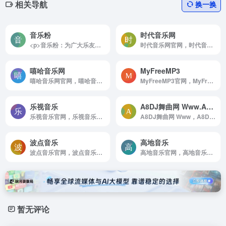
相关导航
换一换
音乐粉
时代音乐网
<p>音乐粉：为广大乐友提供丰富的简谱、曲谱、歌词和音乐教程资源</p>
时代音乐网官网，时代音乐网，提供MP3歌曲免费下载，歌曲下载，在线试听流行歌曲和好听的歌，经典老歌大全，伤感歌曲，非主流音乐，好听的英文歌曲，儿童歌曲，网络歌曲，最新歌曲下载，下歌曲听音乐，在线听歌曲尽在时代音乐网。
嘻哈音乐网
MyFreeMP3
嘻哈音乐网官网，嘻哈音乐网，免费DJ舞曲MP3，MP4视频下载，收录了网上最新歌曲和流行音乐，网络歌曲，好听的歌，非主流音乐，经典老歌，搞笑歌曲，儿童歌曲，英文歌曲等。是您寻找好听的歌首选网站
MyFreeMP3官网，MyFreeMP3在线听音乐，音乐下载。
乐视音乐
A8DJ舞曲网 Www.A8DJ.Com 汇集娱乐精英 广西DJ总站 包房精品DJ舞曲汇聚平台
乐视音乐官网，乐视音乐频道提供最全最新的MV，现场，纪录片，原创节目等高品质音乐视频内容， 致力于打造最具专业水准的互联网音乐视频媒体和音乐整合营销平台。
A8DJ舞曲网 Www，A8DJ，Com 汇集娱乐精英 广西DJ总站 包房精品DJ舞曲汇聚平台官网，A8DJ舞曲网以东南亚DJ为核心，提供最新包房DJ音乐，每天更新快人一步，专业DJ团队精心制作好听的串烧，打造车载DJ舞曲，为DJ工作者收录国外DJ舞曲，提供高音质在线试听及MP3免费下载，全方位满足DJ工作者及音乐爱好者的需求。
波点音乐
高地音乐
波点音乐官网，波点音乐，年轻人都在用的音乐App！亿级曲库在线畅听，网罗各种音乐大咖，学生党必备的宝藏应用。歌多，好看，省钱，极简界面与极致听歌体验，还原音乐原本的样子！
高地音乐官网，高地音乐网专门收集全世界伟大的乐队，歌手的所有无损音乐专辑，对人类有杰出贡献的音乐，都是网站收集的对象，欢迎你来获取你需要的音乐。
暂无评论