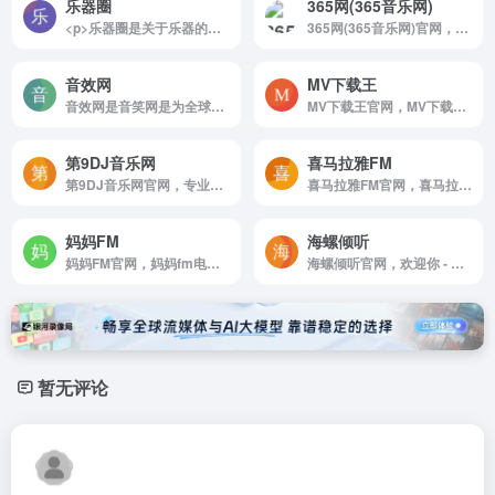
乐器圈
365网(365音乐网)
<p>乐器圈是关于乐器的综合门户网站，提供各种乐器的知识教程、乐曲曲谱，以及钢琴、吉他、二胡、古筝等热门乐器的简谱搜索和浏览。</p>
365网(365音乐网)官网，高品质音乐Mp3下载试听网站，提供最新最好听的流行歌曲，网络歌曲，以及权威，全面的歌曲排行榜。
音效网
MV下载王
音效网是音笑网是为全球音效设计师、影视配乐师、音乐制作人、游戏音效师、背景音乐创作者等精心打造的一个垂直搜索和共享音效、配乐及声音素材的在线创作分享和推广平台！
MV下载王官网，MV下载王：最新最全的高清音乐mv，找好看的mtv视频就来MvXZ，com
第9DJ音乐网
喜马拉雅FM
第9DJ音乐网官网，专业DJ团队精心制作好听的串烧，打造车载DJ舞曲，提供高音质在线试听及MP3下载，全方位满足DJ音乐爱好者的需求。
喜马拉雅FM官网，喜马拉雅是国内领先的音频分享平台， 汇集了有声小说，儿童故事，相声评书，京剧戏曲，新闻段子，广播电台等数亿条免费声音内容， 听书，听小说，听故事，听儿歌，听音乐， 为您找到每一天的精神食粮！
妈妈FM
海螺倾听
妈妈FM官网，妈妈fm电台在线收听有声读物，是一个提供包括育儿知识，情感语录，儿童故事，生活智慧等节目的网络电台。用心聆听每一个人的心声，用最温暖的声音，为妈妈们排忧解难，用最动听的音符，感动每一个听众。聆听妈妈fm，更懂生活更懂爱。
海螺倾听官网，欢迎你 - 海螺倾听，提供高品质音乐MP3的个性化推荐，发布，P2P下载服务，以及线下音乐活动等互动内容
暂无评论