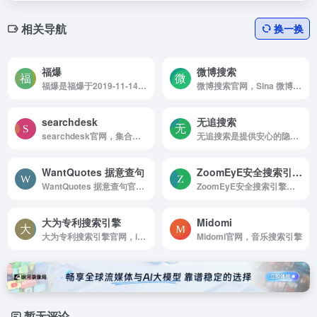
相关导航
换一换
福爆
微博搜索
福爆是福爆于2019-11-14收录于洛库...
微博搜索官网，Sina 微博搜索
searchdesk
无追搜索
searchdesk官网，集合日本常用搜索引擎，一个涉及搜索引擎交叉搜索，精选链接，搜索力研究，搜索趋势，搜索观点的搜索信息网站。
无追搜索是提供安心的隐私搜索环境
WantQuotes 据意查句
ZoomEyE安全搜索引擎官网
WantQuotes 据意查句官网，WantQuotes可以通过描述的意思来查找名句，包括名人名言，古诗词和文言文名句，谚语俗语歇后语等。WantQuotes基于最先进的人工智能算法实现，由清华大学自然语言处理实验室出品。
ZoomEyE安全搜索引擎官网是国内安全公司知道创宇开发的网络空间搜索引擎
大为专利搜索引擎
Midomi
大为专利搜索引擎官网，innojoy专利搜索引擎收录全球105多个国家1，4亿多件专利数据，简单易用，专利搜索，innojoy专利搜索，中文专利搜索引擎，专利检索，专利查询，专利下载，发明专利查询网，为我国颇具创新能力的科学家，研发人员，法律专业人士等提供技术情报和研发决策支持，帮助我国用户参与全球性竞争。
Midomi官网，音乐搜索引擎
暂无评论